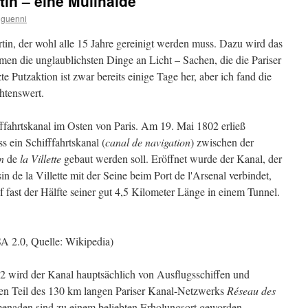
tin – eine Müllhalde
guenni
rtin, der wohl alle 15 Jahre gereinigt werden muss. Dazu wird das
n die unglaublichsten Dinge an Licht – Sachen, die die Pariser
e Putzaktion ist zwar bereits einige Tage her, aber ich fand die
htenswert.
fffahrtskanal im Osten von Paris. Am 19. Mai 1802 erließ
s ein Schifffahrtskanal (
canal de navigation
) zwischen der
in
de
la Villette
gebaut werden soll. Eröffnet wurde der Kanal, der
n de la Villette mit der Seine beim Port de l'Arsenal verbindet,
f fast der Hälfte seiner gut 4,5 Kilometer Länge in einem Tunnel.
A 2.0, Quelle: Wikipedia)
2 wird der Kanal hauptsächlich von Ausflugsschiffen und
inen Teil des 130 km langen Pariser Kanal-Netzwerks
Réseau des
menaden sind zu einem beliebten Erholungsort geworden.