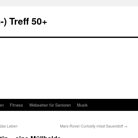
) Treff 50+
en
Fitness
Webseiten für Senioren
Musik
 das Leben
Mars-Rover Curiosity misst Sauerstoff
→