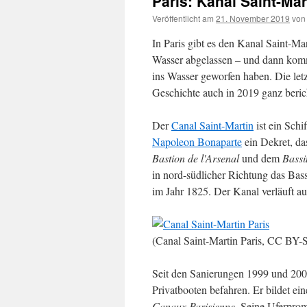
Paris: Kanal Saint-Mar
Veröffentlicht am
21. November 2019
von
In Paris gibt es den Kanal Saint-Ma
Wasser abgelassen – und dann komme
ins Wasser geworfen haben. Die letzt
Geschichte auch in 2019 ganz beric
Der
Canal Saint-Martin
ist ein Schi
Napoleon Bonaparte
ein Dekret, das
Bastion de l'Arsenal
und dem
Bass
in nord-südlicher Richtung das Bassi
im Jahr 1825. Der Kanal verläuft au
(Canal Saint-Martin Paris, CC BY-S
Seit den Sanierungen 1999 und 200
Privatbooten befahren. Er bildet e
Canaux Parisienne
. Seine Uferpro