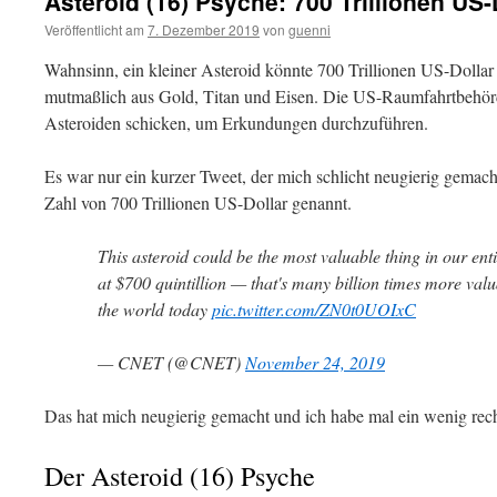
Asteroid (16) Psyche: 700 Trillionen US-
Veröffentlicht am
7. Dezember 2019
von
guenni
Wahnsinn, ein kleiner Asteroid könnte 700 Trillionen US-Dollar 
mutmaßlich aus Gold, Titan und Eisen. Die US-Raumfahrtbehör
Asteroiden schicken, um Erkundungen durchzuführen.
Es war nur ein kurzer Tweet, der mich schlicht neugierig gemach
Zahl von 700 Trillionen US-Dollar genannt.
This asteroid could be the most valuable thing in our enti
at $700 quintillion — that's many billion times more valu
the world today
pic.twitter.com/ZN0t0UOIxC
— CNET (@CNET)
November 24, 2019
Das hat mich neugierig gemacht und ich habe mal ein wenig reche
Der Asteroid (16) Psyche