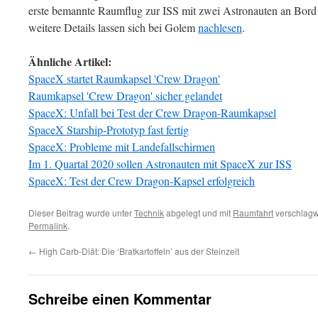
erste bemannte Raumflug zur ISS mit zwei Astronauten an Bord
weitere Details lassen sich bei Golem
nachlesen
.
Ähnliche Artikel:
SpaceX startet Raumkapsel 'Crew Dragon'
Raumkapsel 'Crew Dragon' sicher gelandet
SpaceX: Unfall bei Test der Crew Dragon-Raumkapsel
SpaceX Starship-Prototyp fast fertig
SpaceX: Probleme mit Landefallschirmen
Im 1. Quartal 2020 sollen Astronauten mit SpaceX zur ISS
SpaceX: Test der Crew Dragon-Kapsel erfolgreich
Dieser Beitrag wurde unter
Technik
abgelegt und mit
Raumfahrt
verschlagwo
Permalink
.
←
High Carb-Diät: Die ‘Bratkartoffeln’ aus der Steinzeit
Schreibe einen Kommentar