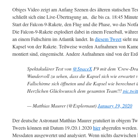
Obiges Video zeigt am Anfang Szenen des älteren statischen T
schließt sich eine Live-Übertragung an, die bis ca. 18:45 Minute
Start der Falcon-9-Rakete, den Flug und die Phase, wo das Not
Die Falcon-9-Rakete explodiert dabei in einem Feuerball, währen
an einem Fallschirm im Atlantik landet. In
diesem Tweet
sieht m
Kapsel von der Rakete. Teilweise werden Aufnahmen von Kame
montiert sind, eingemischt. Andere Aufnahmen sind von der E
Spektakulärer Test von
@SpaceX
F9 mit dem 'Crew-Dra
Wundervoll zu sehen, dass die Kapsel sich wie erwartet v
Fallschirme sich öffneten und die Kapsel wie berechnet 
Herzlichen Glückwunsch dem gesamten Team!!!
pic.tw
— Matthias Maurer (@Explornaut)
January 19, 2020
Der deutsche Astronaut Matthias Maurer gratuliert in obigem T
Tweets können mit Datum 19./20.1.2020
hier
abgerufen werden.
Messdaten ausgewertet und analysiert. Wenn nichts dazwischen