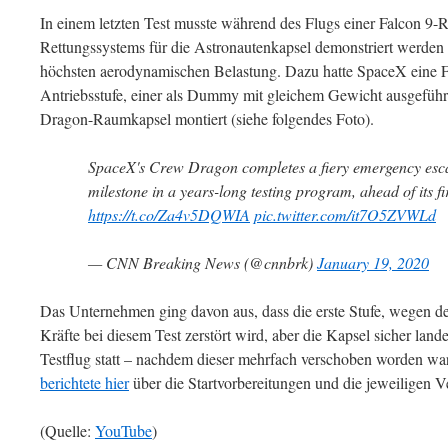
In einem letzten Test musste während des Flugs einer Falcon 9-R
Rettungssystems für die Astronautenkapsel demonstriert werden 
höchsten aerodynamischen Belastung. Dazu hatte SpaceX eine Fa
Antriebsstufe, einer als Dummy mit gleichem Gewicht ausgeführ
Dragon-Raumkapsel montiert (siehe folgendes Foto).
SpaceX's Crew Dragon completes a fiery emergency escap
milestone in a years-long testing program, ahead of its fi
https://t.co/Za4v5DQWIA
pic.twitter.com/it7O5ZVWLd
— CNN Breaking News (@cnnbrk)
January 19, 2020
Das Unternehmen ging davon aus, dass die erste Stufe, wegen 
Kräfte bei diesem Test zerstört wird, aber die Kapsel sicher la
Testflug statt – nachdem dieser mehrfach verschoben worden war
berichtete hier
über die Startvorbereitungen und die jeweiligen 
(Quelle:
YouTube
)