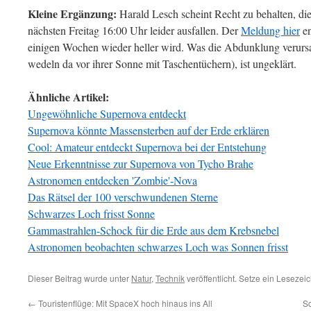
Kleine Ergänzung:
Harald Lesch scheint Recht zu behalten, d
nächsten Freitag 16:00 Uhr leider ausfallen. Der
Meldung hier
en
einigen Wochen wieder heller wird. Was die Abdunklung verursa
wedeln da vor ihrer Sonne mit Taschentüchern), ist ungeklärt.
Ähnliche Artikel:
Ungewöhnliche Supernova entdeckt
Supernova könnte Massensterben auf der Erde erklären
Cool: Amateur entdeckt Supernova bei der Entstehung
Neue Erkenntnisse zur Supernova von Tycho Brahe
Astronomen entdecken 'Zombie'-Nova
Das Rätsel der 100 verschwundenen Sterne
Schwarzes Loch frisst Sonne
Gammastrahlen-Schock für die Erde aus dem Krebsnebel
Astronomen beobachten schwarzes Loch was Sonnen frisst
Dieser Beitrag wurde unter
Natur
,
Technik
veröffentlicht. Setze ein Lesezei
←
Touristenflüge: Mit SpaceX hoch hinaus ins All
Sc