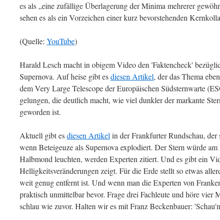
es als „eine zufällige Überlagerung der Minima mehrerer gewöhn
sehen es als ein Vorzeichen einer kurz bevorstehenden Kernkoll
(Quelle:
YouTube
)
Harald Lesch macht in obigem Video den 'Faktencheck' bezüglic
Supernova. Auf heise gibt es
diesen Artikel
, der das Thema ebenf
dem Very Large Telescope der Europäischen Südsternwarte (E
gelungen, die deutlich macht, wie viel dunkler der markante St
geworden ist.
Aktuell gibt es
diesen Artikel
in der Frankfurter Rundschau, der s
wenn Beteigeuze als Supernova explodiert. Der Stern würde am 
Halbmond leuchten, werden Experten zitiert. Und es gibt ein Vi
Helligkeitsveränderungen zeigt. Für die Erde stellt so etwas alle
weit genug entfernt ist. Und wenn man die Experten von Franken.
praktisch unmittelbar bevor. Frage drei Fachleute und höre vier 
schlau wie zuvor. Halten wir es mit Franz Beckenbauer: 'Schau'n