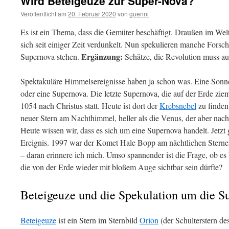
Wird Beteigeuze zur Super-Nova?
Veröffentlicht am
20. Februar 2020
von
guenni
Es ist ein Thema, dass die Gemüter beschäftigt. Draußen im Welta
sich seit einiger Zeit verdunkelt. Nun spekulieren manche Forsch
Ergänzung:
Supernova stehen.
Schätze, die Revolution muss aus
Spektakuläre Himmelsereignisse haben ja schon was. Eine Sonne
oder eine Supernova. Die letzte Supernova, die auf der Erde zie
1054 nach Christus statt. Heute ist dort der
Krebsnebel
zu finden.
neuer Stern am Nachthimmel, heller als die Venus, der aber nac
Heute wissen wir, dass es sich um eine Supernova handelt. Jetzt
Ereignis. 1997 war der Komet Hale Bopp am nächtlichen Stern
– daran erinnere ich mich. Umso spannender ist die Frage, ob es
die von der Erde wieder mit bloßem Auge sichtbar sein dürfte?
Beteigeuze und die Spekulation um die S
Beteigeuze
ist ein Stern im Sternbild
Orion
(der Schulterstern de