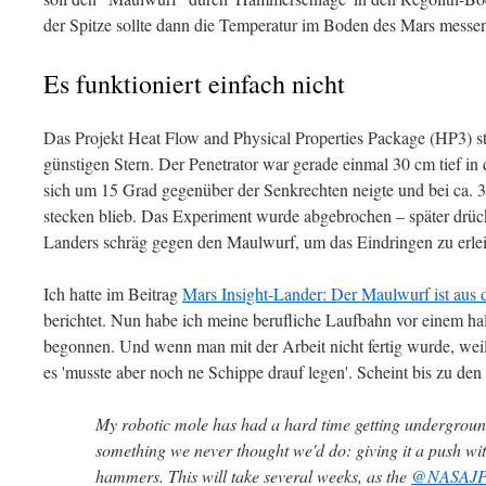
der Spitze sollte dann die Temperatur im Boden des Mars messen
Es funktioniert einfach nicht
Das Projekt Heat Flow and Physical Properties Package (HP3) 
günstigen Stern. Der Penetrator war gerade einmal 30 cm tief in
sich um 15 Grad gegenüber der Senkrechten neigte und bei ca. 3
stecken blieb. Das Experiment wurde abgebrochen – später drück
Landers schräg gegen den Maulwurf, um das Eindringen zu erlei
Ich hatte im Beitrag
Mars Insight-Lander: Der Maulwurf ist aus 
berichtet. Nun habe ich meine berufliche Laufbahn vor einem h
begonnen. Und wenn man mit der Arbeit nicht fertig wurde, weil 
es 'musste aber noch ne Schippe drauf legen'. Scheint bis zu de
My robotic mole has had a hard time getting underground
something we never thought we'd do: giving it a push wit
hammers. This will take several weeks, as the
@NASAJ