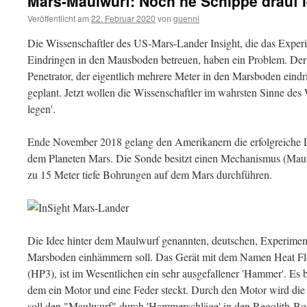
Mars-Maulwurf: Noch ne Schippe drauf 
Veröffentlicht am
22. Februar 2020
von
guenni
Die Wissenschaftler des US-Mars-Lander Insight, die das Experi
Eindringen in den Mausboden betreuen, haben ein Problem. Der
Penetrator, der eigentlich mehrere Meter in den Marsboden eindri
geplant. Jetzt wollen die Wissenschaftler im wahrsten Sinne des
legen'.
Ende November 2018 gelang den Amerikanern die erfolgreiche 
dem Planeten Mars. Die Sonde besitzt einen Mechanismus (Maulw
zu 15 Meter tiefe Bohrungen auf dem Mars durchführen.
Die Idee hinter dem Maulwurf genannten, deutschen, Experiment 
Marsboden einhämmern soll. Das Gerät mit dem Namen Heat Flo
(HP3), ist im Wesentlichen ein sehr ausgefallener 'Hammer'. Es b
dem ein Motor und eine Feder steckt. Durch den Motor wird di
soll den "Maulwurf" durch 'Hammerschläge' in den Regolith-Bo