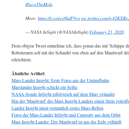
#SaveTheMole
.
More:
https://t.co/ees9hdF9vo
pic.twitter.com/w42KXBe
— NASA InSight (@NASAInSight)
February 21, 2020
Dem obigen Tweet entnehme ich, dass genau das mit 'Schippe dra
Roboterarm soll mit der Schaufel von oben auf den Maulwurf dr
erleichtern.
Ähnliche Artikel:
Mars-Lander Insight: Erste Fotos aus der Umlaufbahn
Marslander Insight schickt ein Selfie
NASA-Sonde InSight erfolgreich auf dem Mars gelandet
Hat der 'Maulwurf' des Mars Insight-Landers einen Stein getroff
Lander Insight misst vermutlich erstes Mars-Beben
Fotos der Mars-Lander InSight und Curiosity aus dem Orbit
Mars Insight-Lander: Der Maulwurf ist aus der Erde gehüpft