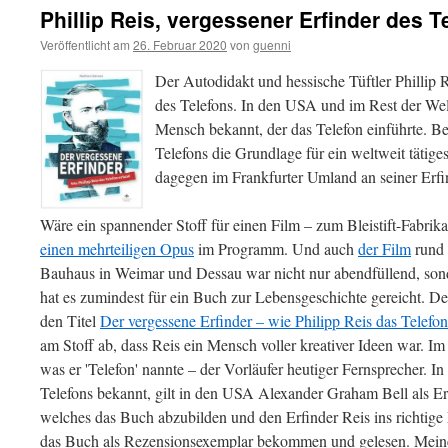
Phillip Reis, vergessener Erfinder des T
Veröffentlicht am
26. Februar 2020
von
guenni
Der Autodidakt und hessische Tüftler Phillip R
des Telefons. In den USA und im Rest der Wel
Mensch bekannt, der das Telefon einführte. Be
Telefons die Grundlage für ein weltweit tätig
dagegen im Frankfurter Umland an seiner Erf
Wäre ein spannender Stoff für einen Film – zum Bleistift-Fabrika
einen mehrteiligen Opus
im Programm. Und auch
der Film
rund 
Bauhaus in Weimar und Dessau war nicht nur abendfüllend, sond
hat es zumindest für ein Buch zur Lebensgeschichte gereicht. D
den Titel
Der vergessene Erfinder – wie Philipp Reis das Telefon
am Stoff ab, dass Reis ein Mensch voller kreativer Ideen war. Im 
was er 'Telefon' nannte – der Vorläufer heutiger Fernsprecher. In
Telefons bekannt, gilt in den USA Alexander Graham Bell als Erf
welches das Buch abzubilden und den Erfinder Reis ins richtige 
das Buch als Rezensionsexemplar bekommen und gelesen. Mein