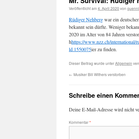
Mr. Survival: Rüdiger
Veröffentlicht am
4. April 2020
von
guenni
Rüdiger Nehberg
war ein deutscher
bekannt sein dürfte. Weniger bekann
2020 im Alter von 84 Jahren verstor
h
https://www.nzz.ch/international/r
ld.1550075
ier zu finden.
Dieser Beitrag wurde unter
Allgemein
verö
←
Musiker Bill Withers verstorben
Schreibe einen Kommen
Deine E-Mail-Adresse wird nicht ver
Kommentar
*