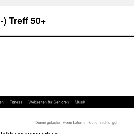
) Treff 50+
en
Fitness
Webseiten für Senioren
Musik
Dumm gelaufen, wenn Laternen-klettern schief geht
→