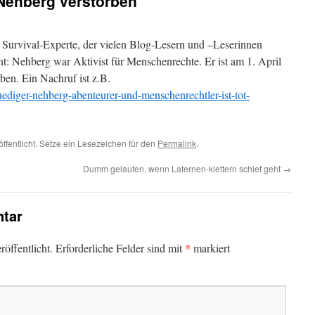
 Nehberg verstorben
 Survival-Experte, der vielen Blog-Lesern und –Leserinnen
t: Nehberg war Aktivist für Menschenrechte. Er ist am 1. April
ben. Ein Nachruf ist z.B.
uediger-nehberg-abenteurer-und-menschenrechtler-ist-tot-
ffentlicht. Setze ein Lesezeichen für den
Permalink
.
Dumm gelaufen, wenn Laternen-klettern schief geht
→
tar
*
öffentlicht.
Erforderliche Felder sind mit
markiert