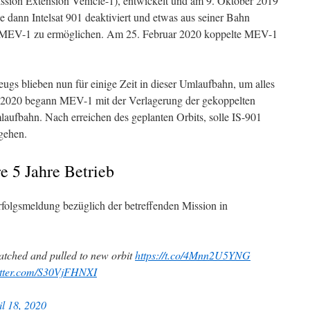
ission Extension Vehicle-1), entwickelt und am 9. Oktober 2019
 dann Intelsat 901 deaktiviert und etwas aus seiner Bahn
 MEV-1 zu ermöglichen. Am 25. Februar 2020 koppelte MEV-1
gs blieben nun für einige Zeit in dieser Umlaufbahn, um alles
 2020 begann MEV-1 mit der Verlagerung der gekoppelten
aufbahn. Nach erreichen des geplanten Orbits, solle IS-901
gehen.
e 5 Jahre Betrieb
rfolgsmeldung bezüglich der betreffenden Mission in
catched and pulled to new orbit
https://t.co/4Mnn2U5YNG
itter.com/S30VjFHNXI
il 18, 2020