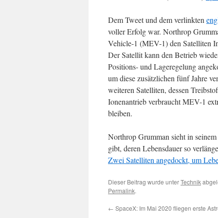
Dem Tweet und dem verlinkten
eng
voller Erfolg war. Northrop Grumman
Vehicle-1 (MEV-1) den Satelliten In
Der Satellit kann den Betrieb wied
Positions- und Lageregelung angeko
um diese zusätzlichen fünf Jahre v
weiteren Satelliten, dessen Treibsto
Ionenantrieb verbraucht MEV-1 extr
bleiben.
Northrop Grumman sieht in seinem M
gibt, deren Lebensdauer so verläng
Zwei Satelliten angedockt, um Leb
Dieser Beitrag wurde unter
Technik
abgel
Permalink
.
←
SpaceX: Im Mai 2020 fliegen erste Ast