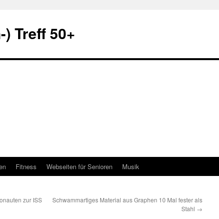
) Treff 50+
en
Fitness
Webseiten für Senioren
Musik
ronauten zur ISS
Schwammartiges Material aus Graphen 10 Mal fester als
Stahl
→