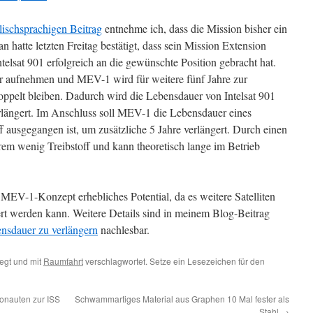
lischsprachigen Beitrag
entnehme ich, dass die Mission bisher ein
 hatte letzten Freitag bestätigt, dass sein Mission Extension
telsat 901 erfolgreich an die gewünschte Position gebracht hat.
er aufnehmen und MEV-1 wird für weitere fünf Jahre zur
ppelt bleiben. Dadurch wird die Lebensdauer von Intelsat 901
erlängert. Im Anschluss soll MEV-1 die Lebensdauer eines
ff ausgegangen ist, um zusätzliche 5 Jahre verlängert. Durch einen
em wenig Treibstoff und kann theoretisch lange im Betrieb
EV-1-Konzept erhebliches Potential, da es weitere Satelliten
ert werden kann. Weitere Details sind in meinem Blog-Beitrag
ensdauer zu verlängern
nachlesbar.
egt und mit
Raumfahrt
verschlagwortet. Setze ein Lesezeichen für den
ronauten zur ISS
Schwammartiges Material aus Graphen 10 Mal fester als
Stahl
→