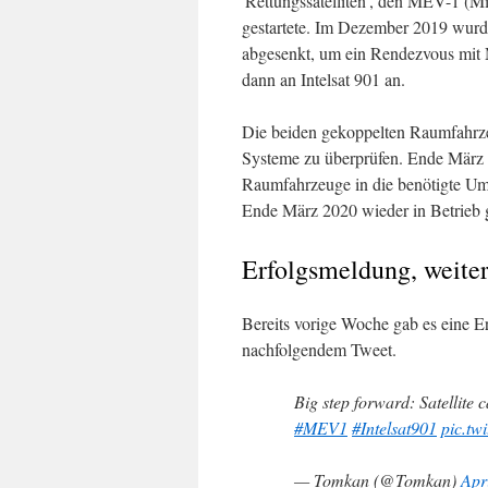
'Rettungssatelliten', den MEV-1 (M
gestartete. Im Dezember 2019 wurde
abgesenkt, um ein Rendezvous mit
dann an Intelsat 901 an.
Die beiden gekoppelten Raumfahrzeu
Systeme zu überprüfen. Ende März
Raumfahrzeuge in die benötigte Uml
Ende März 2020 wieder in Betrieb 
Erfolgsmeldung, weiter
Bereits vorige Woche gab es eine E
nachfolgendem Tweet.
Big step forward: Satellite 
#MEV1
#Intelsat901
pic.tw
— Tomkan (@Tomkan)
Apr