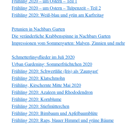
Frühling 2020 – um Ostern – Teil 1
Frühling 2020 – um Ostern – Tulpenzeit – Teil 2
Frühling 2020: Weiß-blau und grün am Karfreitag
Petunien in Nachbars Garten
Die veränderliche Krabbenspinne in Nachbars Garten
Impressionen vom Sommergarten: Malven, Zinnien und mehr
Schmetterlingsflieder im Juli 2020
Urban Gardening: Sommerfrüchtchen 2020
Frühling 2020: Schwertlilie (Iris) als 'Zaungast'
Frühling 2020: Klatschmohn
Frühling, Kirschernte Mitte Mai 2020
Frühling 2020: Azaleen und Rhododendron
Frühling 2020: Kornblume
Frühling 2020: Stiefmütterchen
Frühling 2020: Birnbaum und Apfelbaumblüte
Frühling 2020: Raps, blauer Himmel und grüne Bäume