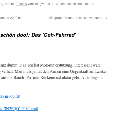
egt und mit
Technik
verschlagwortet. Setze ein Lesezeichen für den
vember 2020 mit
Zielgruppe Senioren besser verstehen
→
schön doof: Das 'Geh-Fahrrad'
 ganz dumm. Das Teil hat Motorunterstützung. Interessant wäre
rg verhält. Man muss ja mit den Armen eine Gegenkraft am Lenker
 auf die Bauch- Po- und Rückenmuskulatur geht. Allerdings mit
t-ein-lopifit/
bed/IN2R5jY_Pi8?rel=0