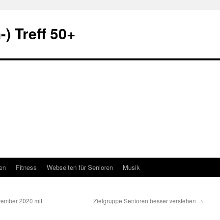
) Treff 50+
en
Fitness
Webseiten für Senioren
Musik
vember 2020 mit
Zielgruppe Senioren besser verstehen
→