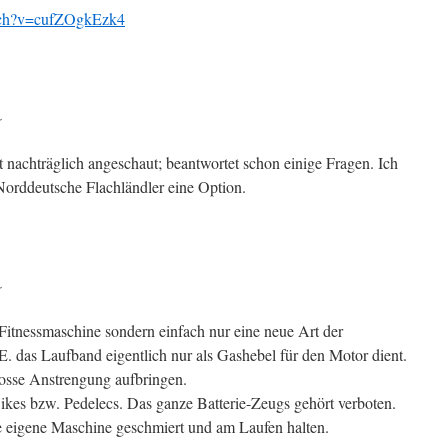
tch?v=cufZOgkEzk4
r
t nachträglich angeschaut; beantwortet schon einige Fragen. Ich
 Norddeutsche Flachländler eine Option.
r
e Fitnessmaschine sondern einfach nur eine neue Art der
. das Laufband eigentlich nur als Gashebel für den Motor dient.
osse Anstrengung aufbringen.
kes bzw. Pedelecs. Das ganze Batterie-Zeugs gehört verboten.
ie eigene Maschine geschmiert und am Laufen halten.