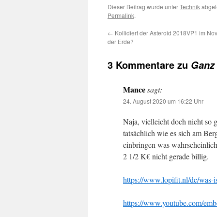
Dieser Beitrag wurde unter
Technik
abgel
Permalink
.
←
Kollidiert der Asteroid 2018VP1 im No
der Erde?
3 Kommentare zu
Ganz 
Mance
sagt:
24. August 2020 um 16:22 Uhr
Naja, vielleicht doch nicht so
tatsächlich wie es sich am Be
einbringen was wahrscheinlich
2 1/2 K€ nicht gerade billig.
https://www.lopifit.nl/de/was-is
https://www.youtube.com/em