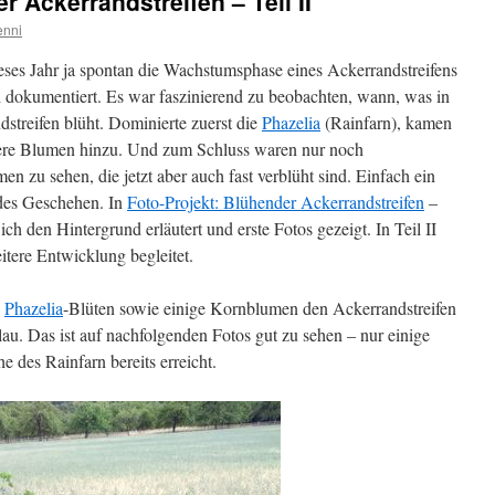
r Ackerrandstreifen – Teil II
enni
ieses Jahr ja spontan die Wachstumsphase eines Ackerrandstreifens
h dokumentiert. Es war faszinierend zu beobachten, wann, was in
streifen blüht. Dominierte zuerst die
Phazelia
(Rainfarn), kamen
tere Blumen hinzu. Und zum Schluss waren nur noch
n zu sehen, die jetzt aber auch fast verblüht sind. Einfach ein
ndes Geschehen. In
Foto-Projekt: Blühender Ackerrandstreifen
–
ich den Hintergrund erläutert und erste Fotos gezeigt. In Teil II
itere Entwicklung begleitet.
e
Phazelia
-Blüten sowie einige Kornblumen den Ackerrandstreifen
au. Das ist auf nachfolgenden Fotos gut zu sehen – nur einige
des Rainfarn bereits erreicht.