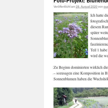
Foto-Projekt: Blühende
Veröffentlicht am
28. August 2020
von
gu
Ich hatte d
fotografisc
diesem Rand
später wei
Sonnenblume
fasziniere
Teil 1 habe 
wird die we
Zu Beginn dominierten wirklich di
– sozusagen eine Komposition in Bl
Sonnenblumen haben die Wuchshöhe 