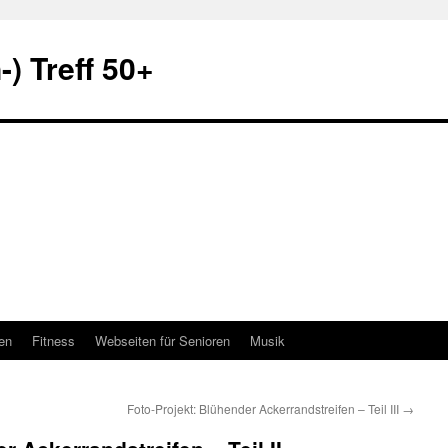
) Treff 50+
en
Fitness
Webseiten für Senioren
Musik
Foto-Projekt: Blühender Ackerrandstreifen – Teil III
→