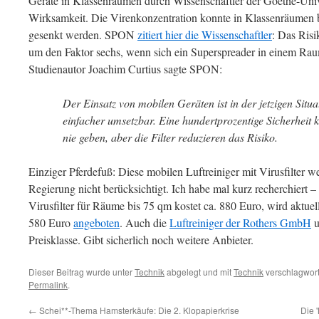
Geräte in Klassenräumen durch Wissenschaftler der Goethe-Unive
Wirksamkeit. Die Virenkonzentration konnte in Klassenräumen 
gesenkt werden. SPON
zitiert hier die Wissenschaftler
: Das Risi
um den Faktor sechs, wenn sich ein Superspreader in einem Rau
Studienautor Joachim Curtius sagte SPON:
Der Einsatz von mobilen Geräten ist in der jetzigen Situa
einfacher umsetzbar. Eine hundertprozentige Sicherheit 
nie geben, aber die Filter reduzieren das Risiko.
Einziger Pferdefuß: Diese mobilen Luftreiniger mit Virusfilter
Regierung nicht berücksichtigt. Ich habe mal kurz recherchiert – 
Virusfilter für Räume bis 75 qm kostet ca. 880 Euro, wird aktue
580 Euro
angeboten
. Auch die
Luftreiniger der Rothers GmbH
u
Preisklasse. Gibt sicherlich noch weitere Anbieter.
Dieser Beitrag wurde unter
Technik
abgelegt und mit
Technik
verschlagwort
Permalink
.
←
Schei**-Thema Hamsterkäufe: Die 2. Klopapierkrise
Die 