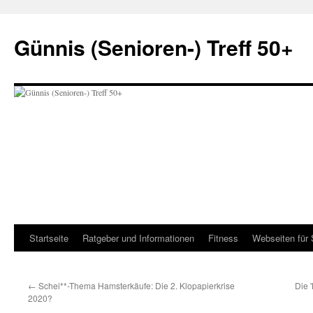
Zum
Inhalt
Günnis (Senioren-) Treff 50+
springen
Startseite
Ratgeber und Informationen
Fitness
Webseiten für 
←
Schei**-Thema Hamsterkäufe: Die 2. Klopapierkrise
Die 
2020?