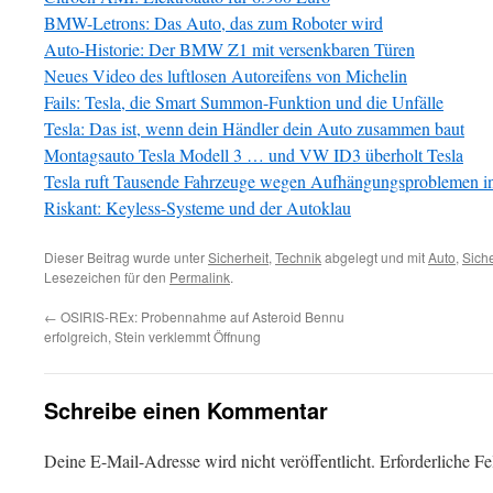
BMW-Letrons: Das Auto, das zum Roboter wird
Auto-Historie: Der BMW Z1 mit versenkbaren Türen
Neues Video des luftlosen Autoreifens von Michelin
Fails: Tesla, die Smart Summon-Funktion und die Unfälle
Tesla: Das ist, wenn dein Händler dein Auto zusammen baut
Montagsauto Tesla Modell 3 … und VW ID3 überholt Tesla
Tesla ruft Tausende Fahrzeuge wegen Aufhängungsproblemen in
Riskant: Keyless-Systeme und der Autoklau
Dieser Beitrag wurde unter
Sicherheit
,
Technik
abgelegt und mit
Auto
,
Siche
Lesezeichen für den
Permalink
.
←
OSIRIS-REx: Probennahme auf Asteroid Bennu
erfolgreich, Stein verklemmt Öffnung
Schreibe einen Kommentar
Deine E-Mail-Adresse wird nicht veröffentlicht.
Erforderliche Fe