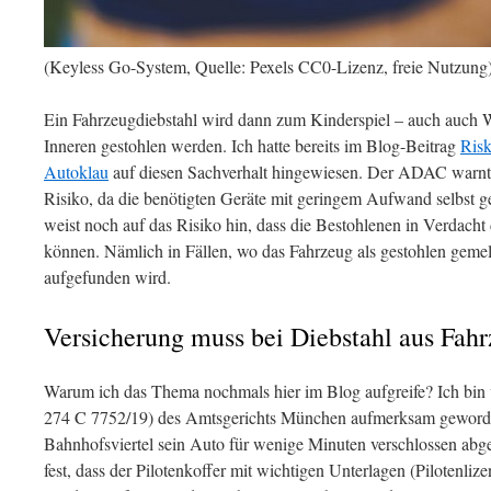
(Keyless Go-System, Quelle: Pexels CC0-Lizenz, freie Nutzung
Ein Fahrzeugdiebstahl wird dann zum Kinderspiel – auch auch
Inneren gestohlen werden. Ich hatte bereits im Blog-Beitrag
Risk
Autoklau
auf diesen Sachverhalt hingewiesen. Der ADAC warnt
Risiko, da die benötigten Geräte mit geringem Aufwand selbs
weist noch auf das Risiko hin, dass die Bestohlenen in Verdac
können. Nämlich in Fällen, wo das Fahrzeug als gestohlen geme
aufgefunden wird.
Versicherung muss bei Diebstahl aus Fahr
Warum ich das Thema nochmals hier im Blog aufgreife? Ich bin v
274 C 7752/19) des Amtsgerichts München aufmerksam geworden.
Bahnhofsviertel sein Auto für wenige Minuten verschlossen abges
fest, dass der Pilotenkoffer mit wichtigen Unterlagen (Pilotenliz