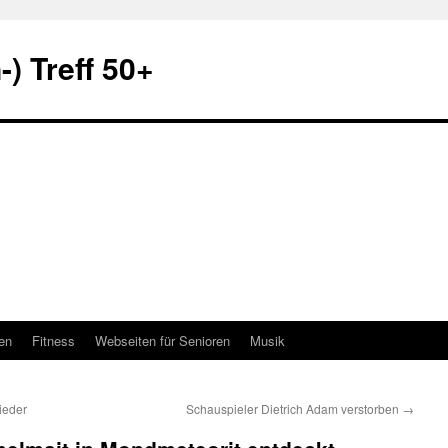
) Treff 50+
en
Fitness
Webseiten für Senioren
Musik
ieder
Schauspieler Dietrich Adam verstorben
→