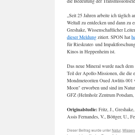
die Bedeutung der Transmissionsel
„Seit 25 Jahren arbeite ich täglich 
Weltall zu entdecken und dann zu e
Greshake, Wissenschaftlicher Leit
dieser Meldung
zitiert. SPON hat
h
für Rieskrater- und Impaktforschung
Kinos in Heppenheim ist.
Das neue Mineral wurde nach dem 
Teil der Apollo-Missionen, die die
Mondmeteoriten Oued Awlitis 001 w
Moon" erworben und sind im Naturh
GFZ (Helmholz Zentrum Potsdam, 
Originalstudie:
Fritz, J., Greshake
Assis Fernandes, V., Böttger, U., F
Dieser Beitrag wurde unter
Natur
,
Wissens