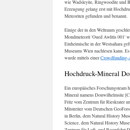
wie Wadsleyite, Ringwoodite und Br
Erzeugung gelang erst mit Hochdruc
Meteoriten gefunden und benannt.
Einige der in den Weltraum geschle
Mondmeteorit 'Oued Awlitis 001' w
Einheimische in der Westsahara ge
Museums Wien nachlesen kann. Es 
wurde mittels einer
Crowdfunding-
Hochdruck-Mineral Don
Ein europäisches Forschungsteam h
Mineral namens Donwilhelmsite [Ca
Fritz vom Zentrum für Rieskrater u
Mitstreiter vom Deutschen GeoFo
in Berlin, dem Natural History Mus
Science, dem Natural History Muse
Zentrum für Luft- und Raumfahrt D