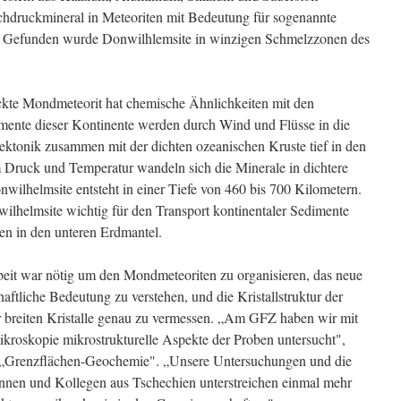
chdruckmineral in Meteoriten mit Bedeutung für sogenannte
te. Gefunden wurde Donwilhlemsite in winzigen Schmelzzonen des
ckte Mondmeteorit hat chemische Ähnlichkeiten mit den
mente dieser Kontinente werden durch Wind und Flüsse in die
ektonik zusammen mit der dichten ozeanischen Kruste tief in den
 Druck und Temperatur wandeln sich die Minerale in dichtere
wilhelmsite entsteht in einer Tiefe von 460 bis 700 Kilometern.
wilhelmsite wichtig für den Transport kontinentaler Sedimente
n in den unteren Erdmantel.
it war nötig um den Mondmeteoriten zu organisieren, das neue
aftliche Bedeutung zu verstehen, und die Kristallstruktur der
er breiten Kristalle genau zu vermessen. „Am GFZ haben wir mit
ikroskopie mikrostrukturelle Aspekte der Proben untersucht",
n „Grenzflächen-Geochemie". „Unsere Untersuchungen und die
ginnen und Kollegen aus Tschechien unterstreichen einmal mehr