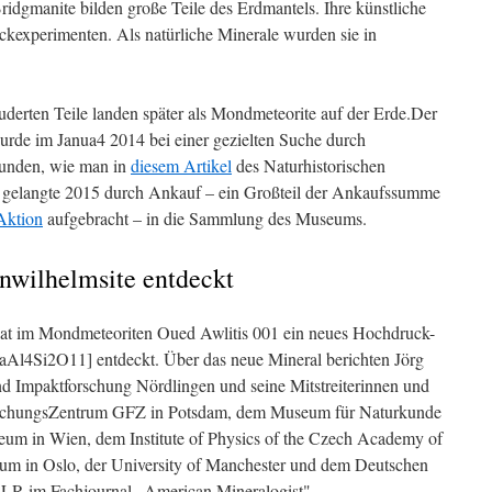
idgmanite bilden große Teile des Erdmantels. Ihre künstliche
kexperimenten. Als natürliche Minerale wurden sie in
uderten Teile landen später als Mondmeteorite auf der Erde.Der
urde im Janua4 2014 bei einer gezielten Suche durch
funden, wie man in
diesem Artikel
des Naturhistorischen
gelangte 2015 durch Ankauf – ein Großteil der Ankaufssumme
Aktion
aufgebracht – in die Sammlung des Museums.
wilhelmsite entdeckt
at im Mondmeteoriten Oued Awlitis 001 ein neues Hochdruck-
Al4Si2O11] entdeckt. Über das neue Mineral berichten Jörg
nd Impaktforschung Nördlingen und seine Mitstreiterinnen und
rschungsZentrum GFZ in Potsdam, dem Museum für Naturkunde
eum in Wien, dem Institute of Physics of the Czech Academy of
um in Oslo, der University of Manchester und dem Deutschen
LR im Fachjournal „American Mineralogist".