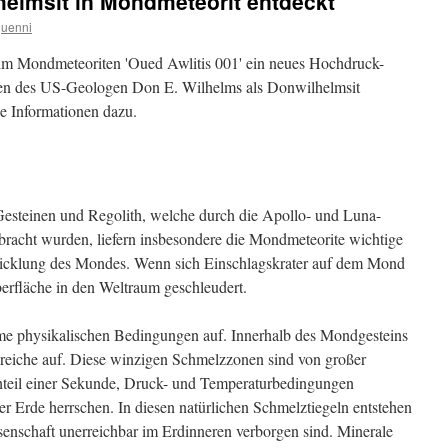
helmsit in Mondmeteorit entdeckt
guenni
 im Mondmeteoriten 'Oued Awlitis 001' ein neues Hochdruck-
ren des US-Geologen Don E. Wilhelms als Donwilhelmsit
e Informationen dazu.
esteinen und Regolith, welche durch die Apollo- und Luna-
racht wurden, liefern insbesondere die Mondmeteorite wichtige
icklung des Mondes. Wenn sich Einschlagskrater auf dem Mond
erfläche in den Weltraum geschleudert.
eme physikalischen Bedingungen auf. Innerhalb des Mondgesteins
reiche auf. Diese winzigen Schmelzzonen sind von großer
chteil einer Sekunde, Druck- und Temperaturbedingungen
der Erde herrschen. In diesen natürlichen Schmelztiegeln entstehen
senschaft unerreichbar im Erdinneren verborgen sind. Minerale