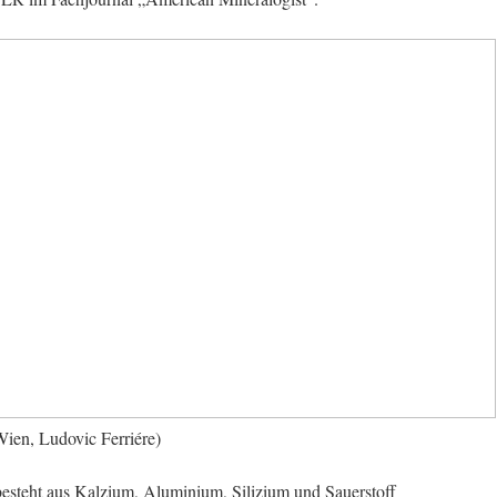
ien, Ludovic Ferriére)
esteht aus Kalzium, Aluminium, Silizium und Sauerstoff