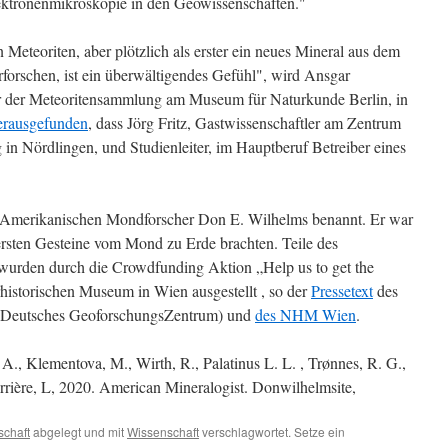
ektronenmikroskopie in den Geowissenschaften."
an Meteoriten, aber plötzlich als erster ein neues Mineral aus dem
rforschen, ist ein überwältigendes Gefühl", wird Ansgar
er der Meteoritensammlung am Museum für Naturkunde Berlin, in
erausgefunden
, dass Jörg Fritz, Gastwissenschaftler am Zentrum
 in Nördlingen, und Studienleiter, im Hauptberuf Betreiber eines
Amerikanischen Mondforscher Don E. Wilhelms benannt. Er war
 ersten Gesteine vom Mond zu Erde brachten. Teile des
urden durch die Crowdfunding Aktion „Help us to get the
istorischen Museum in Wien ausgestellt , so der
Pressetext
des
Deutsches GeoforschungsZentrum) und
des NHM Wien
.
, A., Klementova, M., Wirth, R., Palatinus L. L. , Trønnes, R. G.,
errière, L, 2020. American Mineralogist. Donwilhelmsite,
chaft
abgelegt und mit
Wissenschaft
verschlagwortet. Setze ein