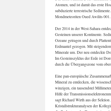
Atomen, und ist damit das erste Ho
subduzierte terrestrische Sedimen
Mondmeteoriten Oued Awilits 001.
Der 2014 in der West-Sahara entde
Gesteinen unserer Kontinente. Sedi
Ozeane getragen und durch Plattent
Erdmantel gezogen. Mit steigendem
Minerale um. Der neu entdeckte Don
Im Gesteinszyklus der Erde ist Don
durch die Übergangszone vom obere
Eine pan-europäische Zusammenarbe
Mineral zu entdecken, die wissensch
winzigen, ein tausendstel Millimet
Hilfe der Transmissionselektronenm
sagt Richard Wirth aus der Sektio
Kristallstrukturanalysen der Kolle