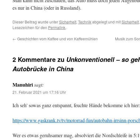
Man kann nicht zuschauen, das Auto muss doch jeden Augenblic
es nur in China (oder in Russland).
Dieser Beitrag wurde unter
Sicherheit
,
Technik
abgelegt und mit
Sicherheit
Lesezeichen für den
Permalink
.
←
Geschichten vom Kaffee und von Kaffeemühlen
Musik zum Son
2 Kommentare zu
Unkonventionell – so geh
Autobrücke in China
Manuhiri
sagt:
21. Februar 2021 um 17:16 Uhr
Ich seh' sowas ganz entspannt, feuchte Hände bekomme ich hier:
https://www.gaskrank.tv/tv/motorrad-fun/autobahn-irrsinn-pors
Wer es etwas geruhsamer mag, absolviert die Nordschleife in 5:1