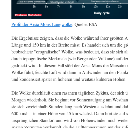
Profil der Arsia Mons-Langwolke
, Quelle: ESA
Die Ergebnisse zeigten, dass die Wolke während ihrer größten 
Länge und 150 km in der Breite misst. Es handelt sich um die g
beobachtete "orografische" Wolke, was bedeutet, dass sie sich al
durch topografische Merkmale (wie Berge oder Vulkane) auf de
gedrückt wird. In diesem Fall stört der Arsia Mons die Marsatm
Wolke führt; feuchte Luft wird dann in Aufwinden an den Flank
und kondensiert später in höheren und weitaus kühleren Höhen.
Die Wolke durchläuft einen rasanten täglichen Zyklus, der sich
Morgen wiederholt. Sie beginnt vor Sonnenaufgang am Westhan
sie sich zweieinhalb Stunden lang nach Westen ausdehnt und da
600 km/h – in einer Höhe von 45 km wächst. Dann hört sie auf s
ursprünglichen Standort und wird von Höhenwinden noch weiter
späten Vormittag verdampft, da die Lufttemperaturen mit der au