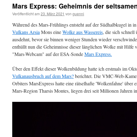
Mars Express: Geheimnis der seltsamen
Veröffentlicht am
23. März 2021
von
guenni
Während des Mars-Frühlings entsteht auf der Südhalbkugel in i
Vulkans Arsia
Mons eine
Wolke aus Wassereis
, die sich schnel
ausdehnt, bevor sie binnen weniger Stunden wieder verschwindet.
enthüllt nun die Geheimnisse dieser länglichen Wolke mit Hilf
"Mars-Webcam" auf der ESA-Sonde
Mars Express.
Über den Effekt dieser Wolkenbildung hatte ich erstmals im Ok
Vulkanausbruch auf dem Mars?
berichtet. Die VMC-Web-Kamera
Orbiters MarsExpress hatte eine rätselhafte 'Wolkenfahne' über e
Mars-Region Tharsis Montes, liegen drei seit Millionen Jahren i