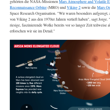
gehörten die NASA-Missionen
Mars Atmosphere and Volatile E
Reconnaissance Orbiter
(MRO) und
Viking 2
sowie die
Mars Or
Space Research Organisation. "Wir waren besonders aufgeregt, 
von Viking 2 aus den 1970er Jahren vertieft haben", sagt Jorge. 
riesige, faszinierende Wolke bereits vor so langer Zeit teilweise
erforschen wir sie im Detail."