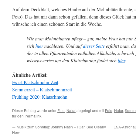
Auf dem Deckblatt, welches Haube auf der Mohnblüte thronte, s
Foto). Das hat mir dann schon gefallen, denn dieses Glück hat m
wünsche ich einen schönen Start in die Woche.
Wie man Mohnblumen pflegt – gut, meine Frau hat nur S
sich
hier
nachlesen. Und auf
dieser Seite
erfährt man, d
der in allen Pflanzenteilen enthalten Alkaloide, schwach gi
wissenswertes um den Klatschmohn findet sich
hier
.
Ähnliche Artikel:
Es ist Klatschmohn-Zeit
Sommerzeit – Klatschmohnzeit
Frühling 2020: Klatschmohn
Dieser Beitrag wurde unter
Foto
,
Natur
abgelegt und mit
Foto
,
Natur
,
Somm
für den
Permalink
.
←
Musik zum Sonntag: Johnny Nash – I Can See Clearly
ESA-Astro­naut
Now