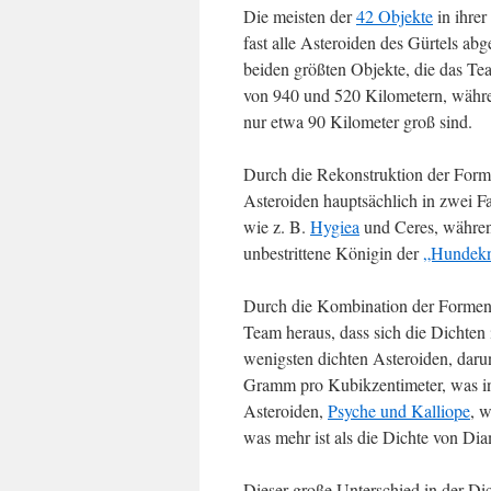
Die meisten der
42 Objekte
in ihrer
fast alle Asteroiden des Gürtels abg
beiden größten Objekte, die das T
von 940 und 520 Kilometern, währe
nur etwa 90 Kilometer groß sind.
Durch die Rekonstruktion der Formen
Asteroiden hauptsächlich in zwei Fa
wie z. B.
Hygiea
und Ceres, während
unbestrittene Königin der
„Hundekn
Durch die Kombination der Formen 
Team heraus, dass sich die Dichten 
wenigsten dichten Asteroiden, daru
Gramm pro Kubikzentimeter, was in 
Asteroiden,
Psyche und Kalliope
, 
was mehr ist als die Dichte von Di
Dieser große Unterschied in der Di