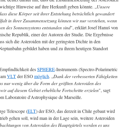
 wichtige Hinweise auf ihre Herkunft geben könnte. „
Unsere
ass diese Körper seit ihrer Entstehung beträchtlich gewandert
elfalt in ihrer Zusammensetzung können wir nur verstehen, wenn
nen des Sonnensystems entstanden sind
", erklärt Josef Hanuš von
chische Republik, einer der Autoren der Studie. Die Ergebnisse
ass sich die Asteroiden mit der geringsten Dichte in den
Neptunbahn gebildet haben und zu ihrem heutigen Standort
Empfindlichkeit des
SPHERE
-Instruments (Spectro-Polarimetric
) am
VLT
der ESO
möglich
. „
Dank der verbesserten Fähigkeiten
 nur wenig über die Form der größten Asteroiden des
ir auf diesem Gebiet erhebliche Fortschritte erzielen
", sagt
om Laboratoire d'Astrophysique de Marseille.
ge Telescope (
ELT
) der ESO, das derzeit in Chile gebaut wird
rieb gehen soll, wird man in der Lage sein, weitere Asteroiden
achtungen von Asteroiden des Hauptgürtels werden es uns