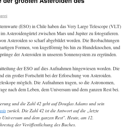
ge der größten Asteroiden des
enni
ternwarte (ESO) in Chile haben das Very Large Telescope (VLT)
 im Asteroidengürtel zwischen Mars und Jupiter zu fotografieren.
 von Asteroiden so scharf abgebildet worden. Die Beobachtungen
enartigen Formen, von kugelförmig bis hin zu Hundeknochen, und
rsprünge der Asteroiden in unserem Sonnensystem zu ergründen.
emitteilung der ESO auf dies Aufnahmen hingewiesen worden. Die
nd ein großer Fortschritt bei der Erforschung von Asteroiden.
eleskope möglich. Die Aufnahmen tragen, so die Astronomen,
Frage nach dem Leben, dem Universum und dem ganzen Rest bei.
erung und die Zahl 42 geht auf Douglas Adams und sein
axis
zurück. Die Zahl 42 ist die Antwort auf die „letzte
 Universum und dem ganzen Rest". Heute, am 12.
ahrestag der Veröffentlichung des Buches.