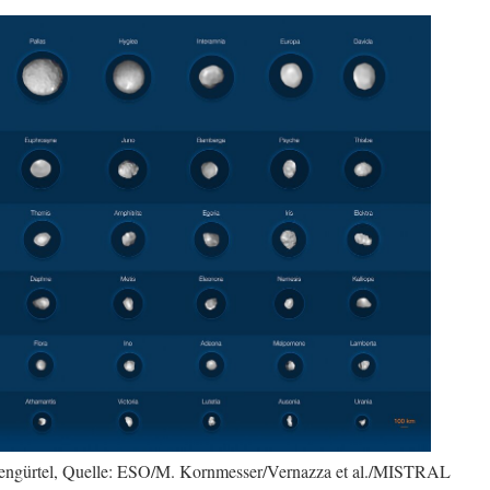
idengürtel, Quelle: ESO/M. Kornmesser/Vernazza et al./MISTRAL