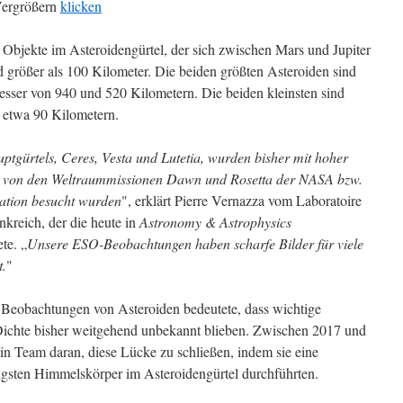
ergrößern
klicken
 Objekte im Asteroidengürtel, der sich zwischen Mars und Jupiter
d größer als 100 Kilometer. Die beiden größten Asteroiden sind
sser von 940 und 520 Kilometern. Die beiden kleinsten sind
 etwa 90 Kilometern.
ptgürtels, Ceres, Vesta und Lutetia, wurden bisher mit hoher
sie von den Weltraummissionen Dawn und Rosetta der NASA bzw.
ation besucht wurden
", erklärt Pierre Vernazza vom Laboratoire
nkreich, der die heute in
Astronomy & Astrophysics
ete. „
Unsere ESO-Beobachtungen haben scharfe Bilder für viele
t.
"
er Beobachtungen von Asteroiden bedeutete, dass wichtige
ichte bisher weitgehend unbekannt blieben. Zwischen 2017 und
n Team daran, diese Lücke zu schließen, indem sie eine
igsten Himmelskörper im Asteroidengürtel durchführten.