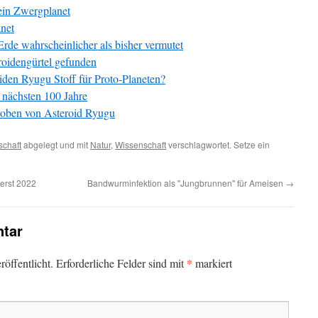
ein Zwergplanet
anet
rde wahrscheinlicher als bisher vermutet
oidengürtel gefunden
iden Ryugu Stoff für Proto-Planeten?
 nächsten 100 Jahre
roben von Asteroid Ryugu
chaft
abgelegt und mit
Natur
,
Wissenschaft
verschlagwortet. Setze ein
 erst 2022
Bandwurminfektion als "Jungbrunnen" für Ameisen
→
tar
*
öffentlicht.
Erforderliche Felder sind mit
markiert