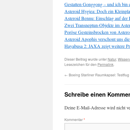
Gestatten Gonggong – und ich bin 
Asteroid Hygiea: Doch ein Kleinpl
Asteroid Bennu: Einschlag auf der E
Zwei Transneptun-Objekte im Aster
Poröse Gesteinsbrocken von Astero
Asteroid Apophis verschont uns die
Hayabusa 2: JAXA zeigt weitere P
Dieser Beitrag wurde unter
Natur
,
Wissens
Lesezeichen für den
Permalink
.
←
Boeing Starliner Raumkapsel: Testflug
Schreibe einen Kommen
Deine E-Mail-Adresse wird nicht ver
Kommentar
*