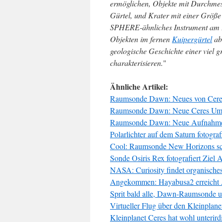
ermöglichen, Objekte mit Durchmess
Gürtel, und Krater mit einer Größe
SPHERE-ähnliches Instrument am E
Objekten im fernen
Kuipergürtel
abz
geologische Geschichte einer viel
charakterisieren.
"
Ähnliche Artikel:
Raumsonde Dawn: Neues von Cere
Raumsonde Dawn: Neue Ceres Umla
Raumsonde Dawn: Neue Aufnahme
Polarlichter auf dem Saturn fotograf
Cool: Raumsonde New Horizons sch
Sonde Osiris Rex fotografiert Ziel 
NASA: Curiosity findet organische
Angekommen: Hayabusa2 erreicht 
Sprit bald alle, Dawn-Raumsonde 
Virtueller Flug über den Kleinplane
Kleinplanet Ceres hat wohl unterir