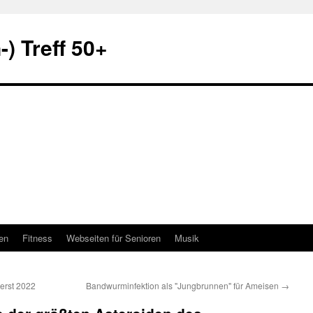
) Treff 50+
en
Fitness
Webseiten für Senioren
Musik
 erst 2022
Bandwurminfektion als "Jungbrunnen" für Ameisen
→