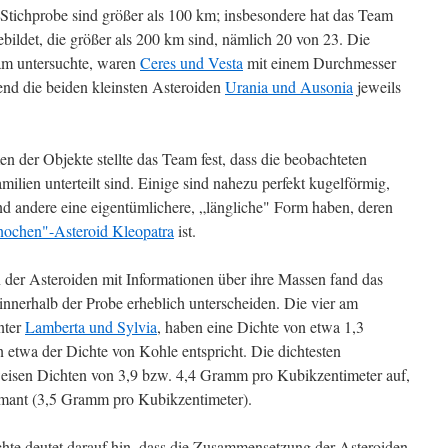
 Stichprobe sind größer als 100 km; insbesondere hat das Team
ebildet, die größer als 200 km sind, nämlich 20 von 23. Die
eam untersuchte, waren
Ceres und Vesta
mit einem Durchmesser
nd die beiden kleinsten Asteroiden
Urania und Ausonia
jeweils
 der Objekte stellte das Team fest, dass die beobachteten
milien unterteilt sind. Einige sind nahezu perfekt kugelförmig,
 andere eine eigentümlichere, „längliche" Form haben, deren
ochen"-Asteroid Kleopatra
ist.
der Asteroiden mit Informationen über ihre Massen fand das
innerhalb der Probe erheblich unterscheiden. Die vier am
nter
Lamberta und Sylvia
, haben eine Dichte von etwa 1,3
etwa der Dichte von Kohle entspricht. Die dichtesten
weisen Dichten von 3,9 bzw. 4,4 Gramm pro Kubikzentimeter auf,
amant (3,5 Gramm pro Kubikzentimeter).
chte deutet darauf hin, dass die Zusammensetzung der Asteroiden