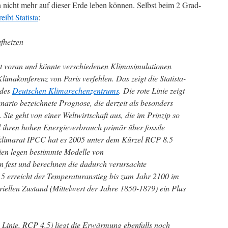
cht mehr auf dieser Erde leben können. Selbst beim 2 Grad-
reibt Statista
:
fheizen
t voran und könnte verschiedenen Klimasimulationen
Klimakonferenz von Paris verfehlen. Das zeigt die Statista-
 des
Deutschen Klimarechenzentrums
. Die rote Linie zeigt
enario bezeichnete Prognose, die derzeit als besonders
. Sie geht von einer Weltwirtschaft aus, die im Prinzip so
d ihren hohen Energieverbrauch primär über fossile
tklimarat IPCC hat es 2005 unter dem Kürzel RCP 8.5
ien legen bestimmte Modelle von
n fest und berechnen die dadurch verursachte
 erreicht der Temperaturanstieg bis zum Jahr 2100 im
riellen Zustand (Mittelwert der Jahre 1850-1879) ein Plus
e Linie, RCP 4.5) liegt die Erwärmung ebenfalls noch