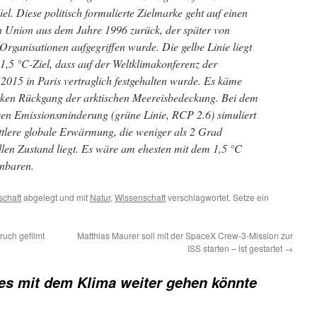
el. Diese politisch formulierte Zielmarke geht auf einen
 Union aus dem Jahre 1996 zurück, der später von
Organisationen aufgegriffen wurde. Die gelbe Linie liegt
 1,5 °C-Ziel, dass auf der Weltklimakonferenz der
2015 in Paris vertraglich festgehalten wurde. Es käme
tarken Rückgang der arktischen Meereisbedeckung. Bei dem
ven Emissionsminderung (grüne Linie, RCP 2.6) simuliert
ttlere globale Erwärmung, die weniger als 2 Grad
len Zustand liegt. Es wäre am ehesten mit dem 1,5 °C
inbaren.
chaft
abgelegt und mit
Natur
,
Wissenschaft
verschlagwortet. Setze ein
uch gefilmt
Matthias Maurer soll mit der SpaceX Crew-3-Mission zur
ISS starten – ist gestartet
→
es mit dem Klima weiter gehen könnte