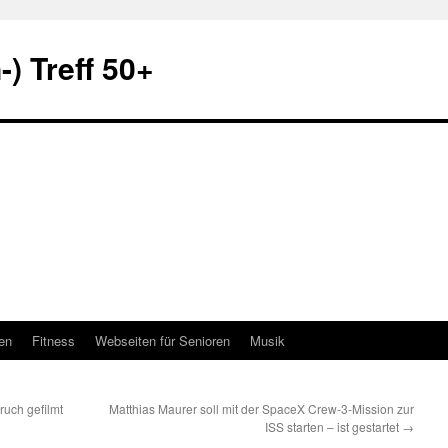
) Treff 50+
en
Fitness
Webseiten für Senioren
Musik
uch gefilmt
Matthias Maurer soll mit der SpaceX Crew-3-Mission zur
ISS starten – ist gestartet
→