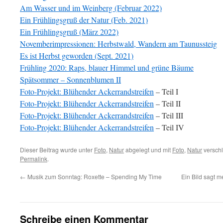
Am Wasser und im Weinberg (Februar 2022)
Ein Frühlingsgruß der Natur (Feb. 2021)
Ein Frühlingsgruß (März 2022)
Novemberimpressionen: Herbstwald, Wandern am Taunussteig
Es ist Herbst geworden (Sept. 2021)
Frühling 2020: Raps, blauer Himmel und grüne Bäume
Spätsommer – Sonnenblumen II
Foto-Projekt: Blühender Ackerrandstreifen
– Teil I
Foto-Projekt: Blühender Ackerrandstreifen
– Teil II
Foto-Projekt: Blühender Ackerrandstreifen
– Teil III
Foto-Projekt: Blühender Ackerrandstreifen
– Teil IV
Dieser Beitrag wurde unter
Foto
,
Natur
abgelegt und mit
Foto
,
Natur
verschl
Permalink
.
←
Musik zum Sonntag: Roxette – Spending My Time
Ein Bild sagt m
Schreibe einen Kommentar