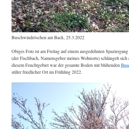
Buschwindröschen am Back, 25.3.2022
Obiges Foto ist am Freitag auf einem ausgedehnten Spaziergang 
(der Fischbach, Namensgeber meines Wohnorts) schlängelt sich
diesem Feuchtgebiet war der gesamte Boden mit blühenden
Bus
stiller friedlicher Ort im Frühling 2022.