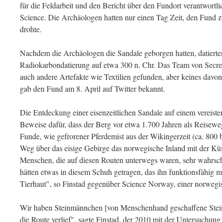
für die Feldarbeit und den Bericht über den Fundort verantwortlic
Science. Die Archäologen hatten nur einen Tag Zeit, den Fund z
drohte.
Nachdem die Archäologen die Sandale geborgen hatten, datierte
Radiokarbondatierung auf etwa 300 n. Chr. Das Team von Secrets
auch andere Artefakte wie Textilien gefunden, aber keines davon
gab den Fund am 8. April auf Twitter bekannt.
Die Entdeckung einer eisenzeitlichen Sandale auf einem vereiste
Beweise dafür, dass der Berg vor etwa 1.700 Jahren als Reisewe
Funde, wie gefrorener Pferdemist aus der Wikingerzeit (ca. 800 b
Weg über das eisige Gebirge das norwegische Inland mit der Küs
Menschen, die auf diesen Routen unterwegs waren, sehr wahrsche
hätten etwas in diesem Schuh getragen, das ihn funktionsfähig ma
Tierhaut", so Finstad gegenüber Science Norway, einer norwegi
Wir haben Steinmännchen [von Menschenhand geschaffene Stein
die Route verlief", sagte Finstad, der 2010 mit der Untersuchung