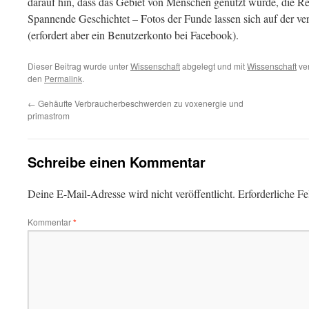
darauf hin, dass das Gebiet von Menschen genutzt wurde, die Ren
Spannende Geschichtet – Fotos der Funde lassen sich auf der ve
(erfordert aber ein Benutzerkonto bei Facebook).
Dieser Beitrag wurde unter
Wissenschaft
abgelegt und mit
Wissenschaft
ver
den
Permalink
.
←
Gehäufte Verbraucherbeschwerden zu voxenergie und
primastrom
Schreibe einen Kommentar
Deine E-Mail-Adresse wird nicht veröffentlicht.
Erforderliche Fe
Kommentar
*