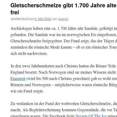
Gletscherschmelze gibt 1.700 Jahre alt
frei
Veröffentlicht am
5. Mai 2022
von
guenni
Archäologen haben eine ca. 1.700 Jahre alte Sandale, gefertigt 
gefunden. Die Sandale war im im norwegischen Eis eingefroren,
Gletscherschmelze freigegeben. Der Fund zeigt, das der Träger di
zumindest die römische Mode kannte – ob es ein römischer Tourist
sich nicht nachweisen.
In den zwei Jahrhunderten nach Christus hatten die Römer Teil
England besetzt. Nach Norwegen sind sie meines Wissens nich
Eisenzeit
(wird bis 500 nach Christus gerechnet) gab es wohl z
Römern und Norwegern – möglicherweise waren römische Bürge
wie ein Fund zeigte.
Zu verdanken ist der Fund der weltweiten Gletscherschmelze, d
macht. Als Begleiterscheinung kommen Gegenstände, die vor Ta
eingefroren waren. Die Facebook-Seite
Secrets Of The Ice
präsen