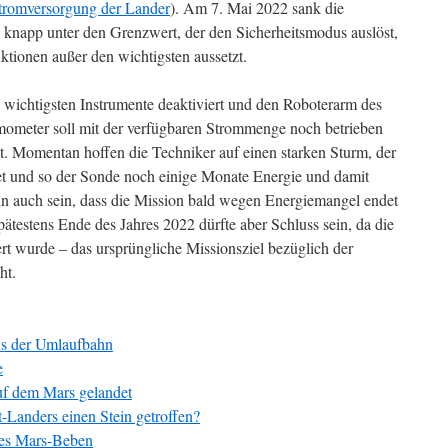
 Stromversorgung der Lander
). Am 7. Mai 2022 sank die
 knapp unter den Grenzwert, der den Sicherheitsmodus auslöst,
tionen außer den wichtigsten aussetzt.
ichtigsten Instrumente deaktiviert und den Roboterarm des
mometer soll mit der verfügbaren Strommenge noch betrieben
t. Momentan hoffen die Techniker auf einen starken Sturm, der
et und so der Sonde noch einige Monate Energie und damit
ann auch sein, dass die Mission bald wegen Energiemangel endet
pätestens Ende des Jahres 2022 dürfte aber Schluss sein, da die
rt wurde – das ursprüngliche Missionsziel bezüglich der
ht.
us der Umlaufbahn
e
uf dem Mars gelandet
-Landers einen Stein getroffen?
stes Mars-Beben