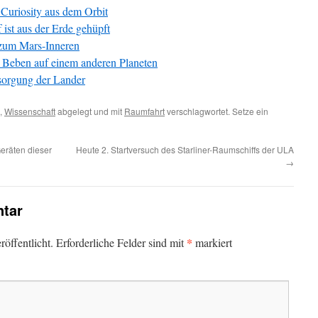
Curiosity aus dem Orbit
ist aus der Erde gehüpft
 zum Mars-Inneren
s Beben auf einem anderen Planeten
rsorgung der Lander
,
Wissenschaft
abgelegt und mit
Raumfahrt
verschlagwortet. Setze ein
eräten dieser
Heute 2. Startversuch des Starliner-Raumschiffs der ULA
→
tar
*
öffentlicht.
Erforderliche Felder sind mit
markiert