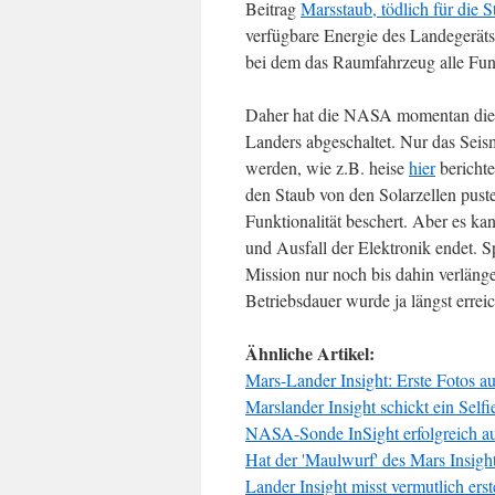
Beitrag
Marsstaub, tödlich für die
verfügbare Energie des Landegeräts
bei dem das Raumfahrzeug alle Funk
Daher hat die NASA momentan die w
Landers abgeschaltet. Nur das Seis
werden, wie z.B. heise
hier
berichte
den Staub von den Solarzellen pust
Funktionalität beschert. Aber es k
und Ausfall der Elektronik endet. S
Mission nur noch bis dahin verlänge
Betriebsdauer wurde ja längst erreic
Ähnliche Artikel:
Mars-Lander Insight: Erste Fotos a
Marslander Insight schickt ein Selfi
NASA-Sonde InSight erfolgreich a
Hat der 'Maulwurf' des Mars Insight
Lander Insight misst vermutlich er