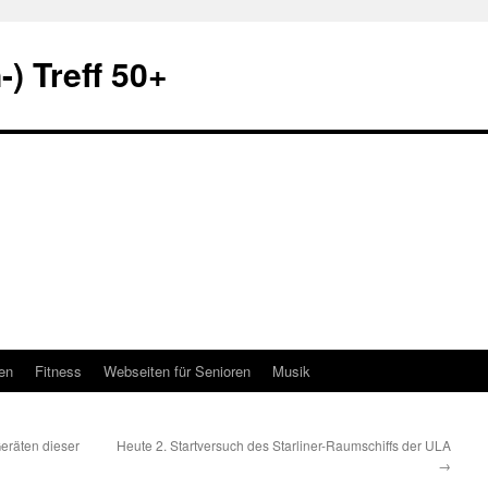
) Treff 50+
en
Fitness
Webseiten für Senioren
Musik
eräten dieser
Heute 2. Startversuch des Starliner-Raumschiffs der ULA
→