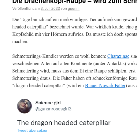
Die Drachenkopf-Raupe – wird zum Schm
Veröffentlicht am
3. Juli 2022
von
guenni
Die Tage bin ich auf ein merkwürdiges Tier aufmerksam geword
headed caterpillar" bezeichnet wurde. War wirklich krude, eine 
Kopfschild mit vier Hörnern aufwies. Da musste ich doch spont
machen.
Schmetterlings-Kundler werden es wohl kennen:
Charaxinae
sin
verschiedenen Arten auf allen Kontinente (außer Antarktis) vor
Schmetterling wird, muss aus dem Ei eine Raupe schlüpfen, erst
Schmetterling draus. Die Falter haben oft schneckenförmige Ra
"dragon headed caterpillar" (wird ein
Blauer Nawab-Falter
) aus