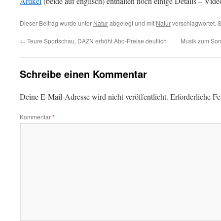
Artikel
(beide auf englisch) enthalten noch einige Details – Vide
Dieser Beitrag wurde unter
Natur
abgelegt und mit
Natur
verschlagwortet. 
←
Teure Sportschau, DAZN erhöht Abo-Preise deutlich
Musik zum Son
Schreibe einen Kommentar
Deine E-Mail-Adresse wird nicht veröffentlicht.
Erforderliche Fe
Kommentar
*