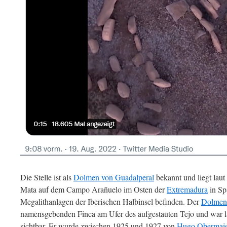
Die Stelle ist als
Dolmen von Guadalperal
bekannt und liegt laut
Mata auf dem Campo Arañuelo im Osten der
Extremadura
in Spa
Megalithanlagen der Iberischen Halbinsel befinden. Der
Dolmen
namensgebenden Finca am Ufer des aufgestauten Tejo und war l
sichtbar. Er wurde zwischen 1925 und 1927 von
Hugo Obermai