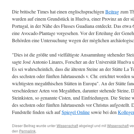
Die britische Times hat einen englischsprachigen
Beitrag
zum The
wurden auf einem Grundstück in Huelva, einer Provinz an der s
Portugal, in der Nähe des Flusses Guadiana entdeckt. Das etwa
eine Avocado-Plantage vorgesehen. Vor der Erteilung der Geneh
Behörden eine Untersuchung wegen der möglichen archäologisch
"Dies ist die größte und vielfältigste Ansammlung stehender Stei
sagte José Antonio Linares, Forscher an der Universität Huelva un
Es sei wahrscheinlich, dass die ältesten Steine an der Stätte La 
des sechsten oder fünften Jahrtausends v. Chr. errichtet worden s
wichtigsten megalithischen Stätten in Europa". An der Stätte f
verschiedener Arten von Megalithen, darunter stehende Steine, 
Steinkisten, so genannte Cisten, und Einfriedungen. Die Steine 
des sechsten oder fünften Jahrtausends vor Christus aufgestellt.
Fundstelle finden sich auf
Spiegel Online
sowie bei den
Kollegen
Dieser Beitrag wurde unter
Wissenschaft
abgelegt und mit
Wissenschaft
ver
den
Permalink
.