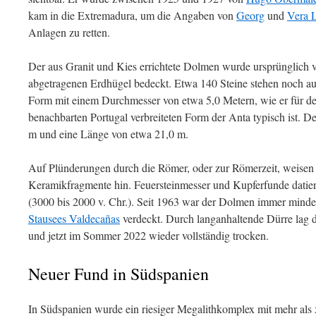
kam in die Extremadura, um die Angaben von
Georg
und
Vera L
Anlagen zu retten.
Der aus Granit und Kies errichtete Dolmen wurde ursprünglich 
abgetragenen Erdhügel bedeckt. Etwa 140 Steine stehen noch au
Form mit einem Durchmesser von etwa 5,0 Metern, wie er für d
benachbarten Portugal verbreiteten Form der Anta typisch ist. D
m und eine Länge von etwa 21,0 m.
Auf Plünderungen durch die Römer, oder zur Römerzeit, weise
Keramikfragmente hin. Feuersteinmesser und Kupferfunde datier
(3000 bis 2000 v. Chr.). Seit 1963 war der Dolmen immer mindes
Stausees Valdecañas
verdeckt. Durch langanhaltende Dürre lag
und jetzt im Sommer 2022 wieder vollständig trocken.
Neuer Fund in Südspanien
In Südspanien wurde ein riesiger Megalithkomplex mit mehr als 