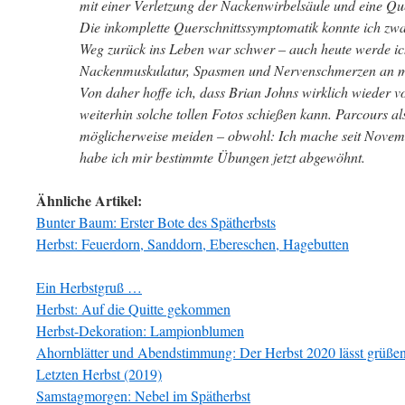
mit einer Verletzung der Nackenwirbelsäule und eine Q
Die inkomplette Querschnittssymptomatik konnte ich zw
Weg zurück ins Leben war schwer – auch heute werde ich
Nackenmuskulatur, Spasmen und Nervenschmerzen an mei
Von daher hoffe ich, dass Brian Johns wirklich wieder v
weiterhin solche tollen Fotos schießen kann. Parcours a
möglicherweise meiden – obwohl: Ich mache seit Novem
habe ich mir bestimmte Übungen jetzt abgewöhnt.
Ähnliche Artikel:
Bunter Baum: Erster Bote des Spätherbsts
Herbst: Feuerdorn, Sanddorn, Ebereschen, Hagebutten
Ein Herbstgruß …
Herbst: Auf die Quitte gekommen
Herbst-Dekoration: Lampionblumen
Ahornblätter und Abendstimmung: Der Herbst 2020 lässt grüß
Letzten Herbst (2019)
Samstagmorgen: Nebel im Spätherbst