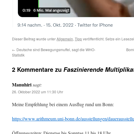
Dieser Beitrag wurde unter
Allgemein
,
Tipp
veröffentlicht. Setze ein Lesez
←
Deutsche sind Bewegungsmuffel, sagt die WHO-
Bomb
Statistik
2 Kommentare zu
Faszinierende Multiplik
Manuhiri
sagt:
26. Oktober 2022 um 11:30 Uhr
Meine Empfehlung bei einem Ausflug rund um Bonn:
https://www.arithmeum.uni-bonn.de/ausstellungen/dauerausstell
Öffnungszeiten: Dienstag bis Sonntag 11 bis 18 Uhr