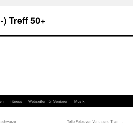
) Treff 50+
en
Fitness
Webseiten für Senioren
Musik
e schwarze
Tolle Fotos von Venus und Titan
→