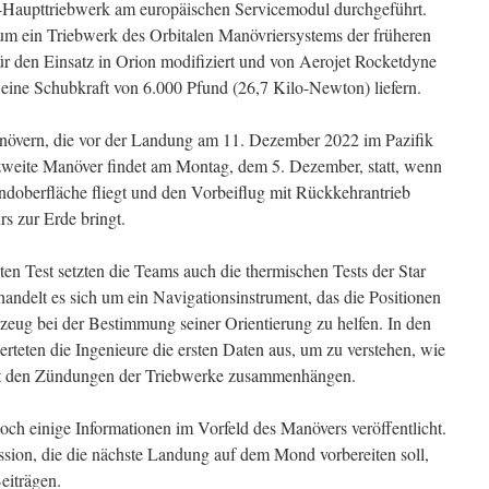
Haupttriebwerk am europäischen Servicemodul durchgeführt.
um ein Triebwerk des Orbitalen Manövriersystems der früheren
ür den Einsatz in Orion modifiziert und von Aerojet Rocketdyne
eine Schubkraft von 6.000 Pfund (26,7 Kilo-Newton) liefern.
növern, die vor der Landung am 11. Dezember 2022 im Pazifik
weite Manöver findet am Montag, dem 5. Dezember, statt, wenn
doberfläche fliegt und den Vorbeiflug mit Rückkehrantrieb
rs zur Erde bringt.
ten Test setzten die Teams auch die thermischen Tests der Star
 handelt es sich um ein Navigationsinstrument, das die Positionen
eug bei der Bestimmung seiner Orientierung zu helfen. In den
erteten die Ingenieure die ersten Daten aus, um zu verstehen, wie
mit den Zündungen der Triebwerke zusammenhängen.
och einige Informationen im Vorfeld des Manövers veröffentlicht.
sion, die die nächste Landung auf dem Mond vorbereiten soll,
eiträgen.