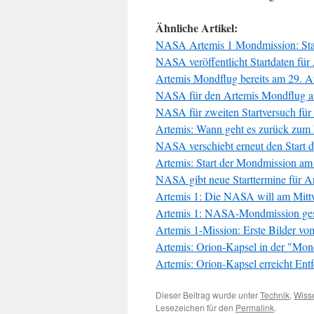
Ähnliche Artikel:
NASA Artemis 1 Mondmission: Sta
NASA veröffentlicht Startdaten fü
Artemis Mondflug bereits am 29. 
NASA für den Artemis Mondflug am
NASA für zweiten Startversuch für
Artemis: Wann geht es zurück zum 
NASA verschiebt erneut den Start d
Artemis: Start der Mondmission am
NASA gibt neue Starttermine für 
Artemis 1: Die NASA will am Mitt
Artemis 1: NASA-Mondmission gest
Artemis 1-Mission: Erste Bilder v
Artemis: Orion-Kapsel in der "Mo
Artemis: Orion-Kapsel erreicht E
Dieser Beitrag wurde unter
Technik
,
Wiss
Lesezeichen für den
Permalink
.