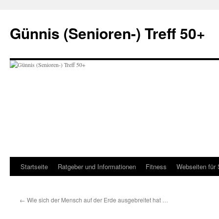
Zum
Inhalt
Günnis (Senioren-) Treff 50+
springen
Startseite
Ratgeber und Informationen
Fitness
Webseiten für 
←
Wie sich der Mensch auf der Erde ausgebreitet hat …