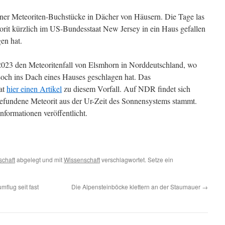
leiner Meteoriten-Buchstücke in Dächer von Häusern. Die Tage las
eorit kürzlich im US-Bundesstaat New Jersey in ein Haus gefallen
en hat.
023 den Meteoritenfall von Elsmhorn in Norddeutschland, wo
Loch ins Dach eines Hauses geschlagen hat. Das
at
hier einen Artikel
zu diesem Vorfall. Auf NDR findet sich
gefundene Meteorit aus der Ur-Zeit des Sonnensystems stammt.
Informationen veröffentlicht.
chaft
abgelegt und mit
Wissenschaft
verschlagwortet. Setze ein
mflug seit fast
Die Alpensteinböcke klettern an der Staumauer
→