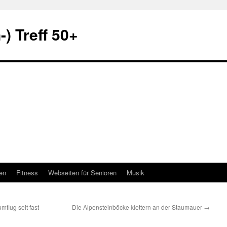
) Treff 50+
en
Fitness
Webseiten für Senioren
Musik
mflug seit fast
Die Alpensteinböcke klettern an der Staumauer
→