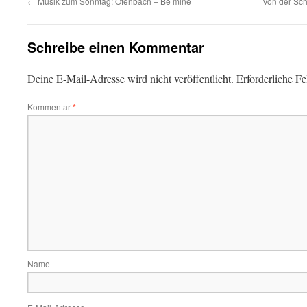
←
Musik zum Sonntag: Ofenbach – Be mine
Von der Schw
Schreibe einen Kommentar
Deine E-Mail-Adresse wird nicht veröffentlicht.
Erforderliche Fe
Kommentar
*
Name