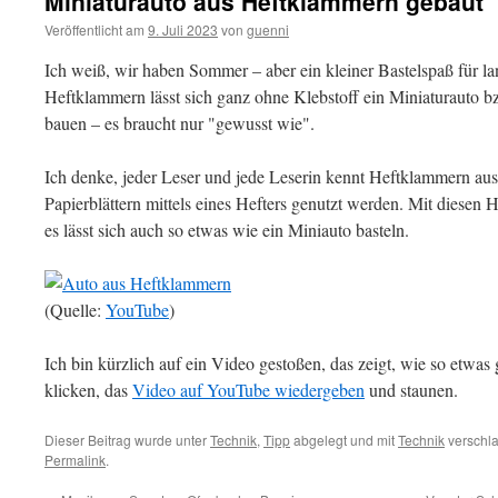
Miniaturauto aus Heftklammern gebaut
Veröffentlicht am
9. Juli 2023
von
guenni
Ich weiß, wir haben Sommer – aber ein kleiner Bastelspaß für l
Heftklammern lässt sich ganz ohne Klebstoff ein Miniaturauto 
bauen – es braucht nur "gewusst wie".
Ich denke, jeder Leser und jede Leserin kennt Heftklammern au
Papierblättern mittels eines Hefters genutzt werden. Mit diesen
es lässt sich auch so etwas wie ein Miniauto basteln.
(Quelle:
YouTube
)
Ich bin kürzlich auf ein Video gestoßen, das zeigt, wie so etwas 
klicken, das
Video auf YouTube wiedergeben
und staunen.
Dieser Beitrag wurde unter
Technik
,
Tipp
abgelegt und mit
Technik
verschla
Permalink
.