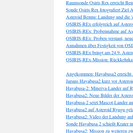
Raumsonde Osiris Rex erreicht Be
Sonde Osiris Rex fotografiert Ziel 
Asteroid Bennu: Landung und die '
OSIRIS-REx erfolgreich auf Astero
OSIRIS-REx: Probennahme auf Aste
OSIRIS-REx: Proben verstaut, neu
Annahmen über Festigkeit von OSI
OSIRIS-REx bringt am 24.9. Astero
OSIRIS-REx-Mission: Rückkehrkapse
Angekommen: Hayabusa2 erreicht 
Japans Hayabusa2 kurz vor Astero
Hayabusa-2: Minerva-Lander auf R
Hayabusa2: Neue Bilder der Aster
Hayabusa-2 setzt Mascot-Lander au
Hayabusa2 auf Asteroid Ryugu gel
Hayabusa2: Video der Landung auf
Sonde Hayabusa 2 schießt Krater i
Hayabusa2: Mission zu weiteren zw