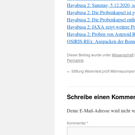
Hayabusa 2: Samstag, 5.12.2020, so
Hayabusa 2: Die Probenkapsel ist g
Hayabusa 2: Die Probenkapsel enthie
Hayabusa 2: JAXA zeigt weitere P
Hayabusa 2: Proben von Asteroid 
OSIRIS-REx: Auspacken der Bennu-
Dieser Beitrag wurde unter
Wissenschaft
Permalink
.
←
Stiftung Warentest prüft Wärmepumpe
Schreibe einen Kommen
Deine E-Mail-Adresse wird nicht ver
Kommentar
*