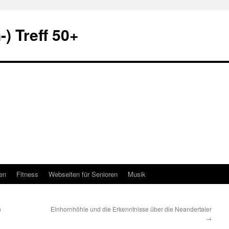
) Treff 50+
en
Fitness
Webseiten für Senioren
Musik
n
Einhornhöhle und die Erkenntnisse über die Neandertaler
→