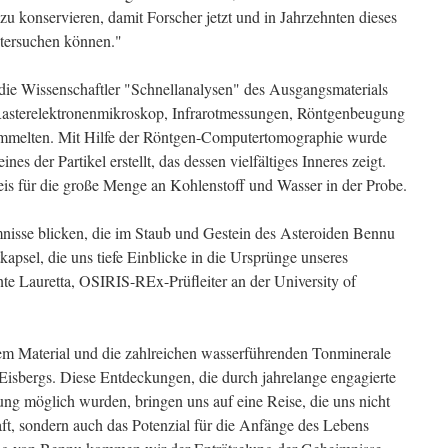
zu konservieren, damit Forscher jetzt und in Jahrzehnten dieses
tersuchen können."
die Wissenschaftler "Schnellanalysen" des Ausgangsmaterials
 Rasterelektronenmikroskop, Infrarotmessungen, Röntgenbeugung
mmelten. Mit Hilfe der Röntgen-Computertomographie wurde
 der Partikel erstellt, das dessen vielfältiges Inneres zeigt.
weis für die große Menge an Kohlenstoff und Wasser in der Probe.
nisse blicken, die im Staub und Gestein des Asteroiden Bennu
kapsel, die uns tiefe Einblicke in die Ursprünge unseres
e Lauretta, OSIRIS-REx-Prüfleiter an der University of
em Material und die zahlreichen wasserführenden Tonminerale
 Eisbergs. Diese Entdeckungen, die durch jahrelange engagierte
g möglich wurden, bringen uns auf eine Reise, die uns nicht
t, sondern auch das Potenzial für die Anfänge des Lebens