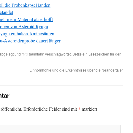
ll die Probenkapsel landen
elandet
lt mehr Material als erhofft
roben von Asteroid Ryugu
Ryugu enthalten Aminosäuren
Asteroidenprobe dauert länger
abgelegt und mit
Raumfahrt
verschlagwortet. Setze ein Lesezeichen für den
n
Einhornhöhle und die Erkenntnisse über die Neandertaler
→
tar
*
öffentlicht.
Erforderliche Felder sind mit
markiert