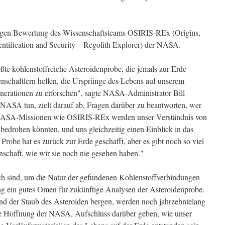
äufigen Bewertung des Wissenschaftsteams OSIRIS-REx (Origins,
dentification and Security – Regolith Explorer) der NASA.
te kohlenstoffreiche Asteroidenprobe, die jemals zur Erde
enschaftlern helfen, die Ursprünge des Lebens auf unserem
erationen zu erforschen", sagte NASA-Administrator Bill
r NASA tun, zielt darauf ab, Fragen darüber zu beantworten, wer
NASA-Missionen wie OSIRIS-REx werden unser Verständnis von
 bedrohen könnten, und uns gleichzeitig einen Einblick in das
 Probe hat es zurück zur Erde geschafft, aber es gibt noch so viel
schaft, wie wir sie noch nie gesehen haben."
ch sind, um die Natur der gefundenen Kohlenstoffverbindungen
kung ein gutes Omen für zukünftige Analysen der Asteroidenprobe.
nd der Staub des Asteroiden bergen, werden noch jahrzehntelang
die Hoffnung der NASA, Aufschluss darüber geben, wie unser