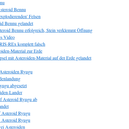
nnu
Asteroid Bennu
explodierenden' Felsen
id Bennu gelandet
roid Bennu erfolgreich, Stein verklemmt Öffnung
es Video
RIS-REx komplett falsch
iden-Material zur Erde
l mit Asteroiden-Material auf der Erde gelandet
Asteroiden Ryugu
idenlandung
yugu abgesetzt
oiden-Lander
f Asteroid Ryugu ab
andet
 Asteroid Ryugu
n Asteroid Ryugu
ei Asteroiden