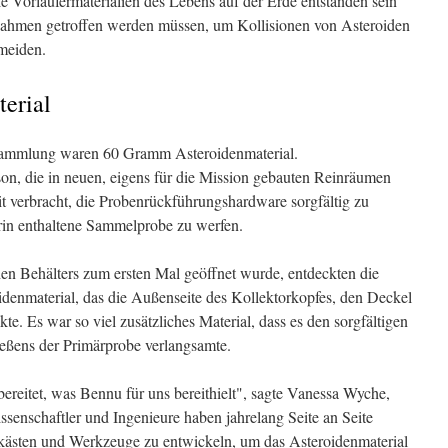
e Vorläufermaterialien des Lebens auf der Erde entstanden sein
ahmen getroffen werden müssen, um Kollisionen von Asteroiden
meiden.
erial
ammlung waren 60 Gramm Asteroidenmaterial.
n, die in neuen, eigens für die Mission gebauten Reinräumen
it verbracht, die Probenrückführungshardware sorgfältig zu
arin enthaltene Sammelprobe zu werfen.
hen Behälters zum ersten Mal geöffnet wurde, entdeckten die
idenmaterial, das die Außenseite des Kollektorkopfes, den Deckel
e. Es war so viel zusätzliches Material, dass es den sorgfältigen
eßens der Primärprobe verlangsamte.
ereitet, was Bennu für uns bereithielt", sagte Vanessa Wyche,
enschaftler und Ingenieure haben jahrelang Seite an Seite
hkästen und Werkzeuge zu entwickeln, um das Asteroidenmaterial