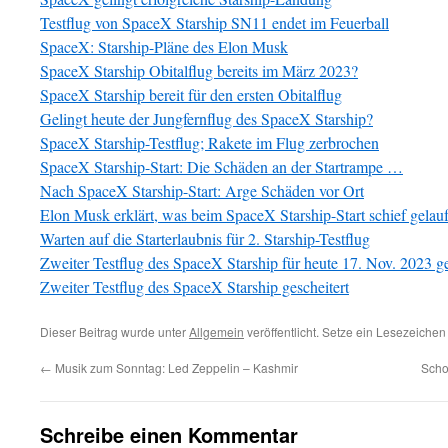
Testflug von SpaceX Starship SN11 endet im Feuerball
SpaceX: Starship-Pläne des Elon Musk
SpaceX Starship Obitalflug bereits im März 2023?
SpaceX Starship bereit für den ersten Obitalflug
Gelingt heute der Jungfernflug des SpaceX Starship?
SpaceX Starship-Testflug; Rakete im Flug zerbrochen
SpaceX Starship-Start: Die Schäden an der Startrampe …
Nach SpaceX Starship-Start: Arge Schäden vor Ort
Elon Musk erklärt, was beim SpaceX Starship-Start schief gelauf
Warten auf die Starterlaubnis für 2. Starship-Testflug
Zweiter Testflug des SpaceX Starship für heute 17. Nov. 2023 g
Zweiter Testflug des SpaceX Starship gescheitert
Dieser Beitrag wurde unter
Allgemein
veröffentlicht. Setze ein Lesezeichen
←
Musik zum Sonntag: Led Zeppelin – Kashmir
Scho
Schreibe einen Kommentar