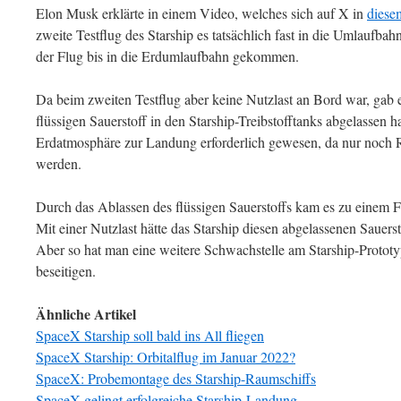
Elon Musk erklärte in einem Video, welches sich auf X in
diese
zweite Testflug des Starship es tatsächlich fast in die Umlaufbah
der Flug bis in die Erdumlaufbahn gekommen.
Da beim zweiten Testflug aber keine Nutzlast an Bord war, gab
flüssigen Sauerstoff in den Starship-Treibstofftanks abgelassen ha
Erdatmosphäre zur Landung erforderlich gewesen, da nur noch Re
werden.
Durch das Ablassen des flüssigen Sauerstoffs kam es zu einem F
Mit einer Nutzlast hätte das Starship diesen abgelassenen Sauerst
Aber so hat man eine weitere Schwachstelle am Starship-Protot
beseitigen.
Ähnliche Artikel
SpaceX Starship soll bald ins All fliegen
SpaceX Starship: Orbitalflug im Januar 2022?
SpaceX: Probemontage des Starship-Raumschiffs
SpaceX gelingt erfolgreiche Starship-Landung