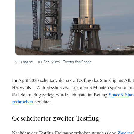
Im April 2023 scheiterte der erste Testflug des Startship ins All.
Heavy als 1. Antriebsstufe zwar ab, aber 3 Minuten später sah m
Rakete im Flug zerlegt wurde. Ich hatte im Beitrag
SpaceX Stars
zerbrochen
berichtet.
Gescheiterter zweiter Testflug
Nachdem der Testflug Freitag verschoben wurde (siehe
Zweiter 