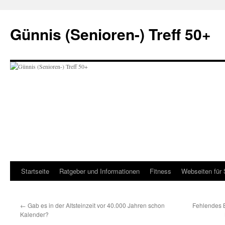
Zum
Inhalt
Günnis (Senioren-) Treff 50+
springen
Startseite
Ratgeber und Informationen
Fitness
Webseiten für 
←
Gab es in der Altsteinzeit vor 40.000 Jahren schon
Fehlendes 
Kalender?