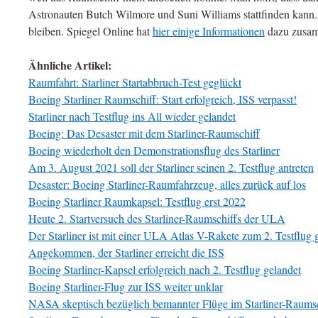
Astronauten Butch Wilmore und Suni Williams stattfinden kann.
bleiben. Spiegel Online hat
hier einige Informationen
dazu zusam
Ähnliche Artikel:
Raumfahrt: Starliner Startabbruch-Test geglückt
Boeing Starliner Raumschiff: Start erfolgreich, ISS verpasst!
Starliner nach Testflug ins All wieder gelandet
Boeing: Das Desaster mit dem Starliner-Raumschiff
Boeing wiederholt den Demonstrationsflug des Starliner
Am 3. August 2021 soll der Starliner seinen 2. Testflug antreten
Desaster: Boeing Starliner-Raumfahrzeug, alles zurück auf los
Boeing Starliner Raumkapsel: Testflug erst 2022
Heute 2. Startversuch des Starliner-Raumschiffs der ULA
Der Starliner ist mit einer ULA Atlas V-Rakete zum 2. Testflug g
Angekommen, der Starliner erreicht die ISS
Boeing Starliner-Kapsel erfolgreich nach 2. Testflug gelandet
Boeing Starliner-Flug zur ISS weiter unklar
NASA skeptisch bezüglich bemannter Flüge im Starliner-Raumsc