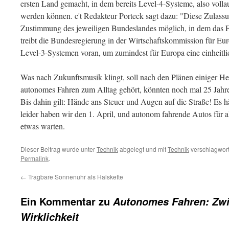
ersten Land gemacht, in dem bereits Level-4-Systeme, also volla
werden können. c't Redakteur Porteck sagt dazu: "Diese Zulassung
Zustimmung des jeweiligen Bundeslandes möglich, in dem das Fa
treibt die Bundesregierung in der Wirtschaftskommission für 
Level-3-Systemen voran, um zumindest für Europa eine einheitli
Was nach Zukunftsmusik klingt, soll nach den Plänen einiger Hers
autonomes Fahren zum Alltag gehört, könnten noch mal 25 Jahre 
Bis dahin gilt: Hände ans Steuer und Augen auf die Straße! Es h
leider haben wir den 1. April, und autonom fahrende Autos für 
etwas warten.
Dieser Beitrag wurde unter
Technik
abgelegt und mit
Technik
verschlagwort
Permalink
.
←
Tragbare Sonnenuhr als Halskette
Ein Kommentar zu
Autonomes Fahren: Zw
Wirklichkeit