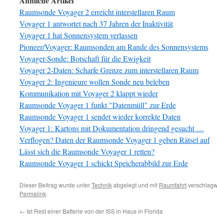
Ähnliche Artikel
Raumsonde Voyager 2 erreicht interstellaren Raum
Voyager 1 antwortet nach 37 Jahren der Inaktivität
Voyager 1 hat Sonnensystem verlassen
Pioneer/Voyager: Raumsonden am Rande des Sonnensystems
Voyager-Sonde: Botschaft für die Ewigkeit
Voyager 2-Daten: Scharfe Grenze zum interstellaren Raum
Voyager 2: Ingenieure wollen Sonde neu beleben
Kommunikation mit Voyager 2 klappt wieder
Raumsonde Voyager 1 funkt "Datenmüll" zur Erde
Raumsonde Voyager 1 sendet wieder korrekte Daten
Voyager 1: Kartons mit Dokumentation dringend gesucht …
Verflogen? Daten der Raumsonde Voyager 1 geben Rätsel auf
Lässt sich die Raumsonde Voyager 1 retten?
Raumsonde Voyager 1 schickt Speicherabbild zur Erde
Dieser Beitrag wurde unter
Technik
abgelegt und mit
Raumfahrt
verschlagwo
Permalink
.
←
Ist Rest einer Batterie von der ISS in Haus in Florida