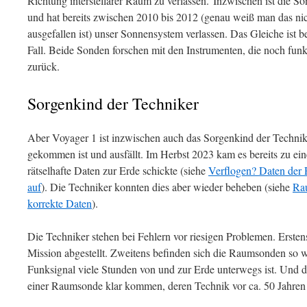
Richtung interstellarer Raum zu verlassen.
Inzwischen ist die S
und hat bereits zwischen 2010 bis 2012 (genau weiß man das nic
ausgefallen ist) unser Sonnensystem verlassen. Das Gleiche ist 
Fall. Beide Sonden forschen mit den Instrumenten, die noch fun
zurück.
Sorgenkind der Techniker
Aber Voyager 1 ist inzwischen auch das Sorgenkind der Technike
gekommen ist und ausfällt. Im Herbst 2023 kam es bereits zu ei
rätselhafte Daten zur Erde schickte (siehe
Verflogen? Daten der
auf
). Die Techniker konnten dies aber wieder beheben (siehe
Ra
korrekte Daten
).
Die Techniker stehen bei Fehlern vor riesigen Problemen. Ersten
Mission abgestellt. Zweitens befinden sich die Raumsonden so w
Funksignal viele Stunden von und zur Erde unterwegs ist. Und d
einer Raumsonde klar kommen, deren Technik vor ca. 50 Jahren