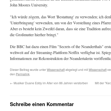
John Moores University.
"Ich würde zögern, das Wort 'Bestattung' zu verwenden; ich den
'Unterbringung' verwenden, um von der Vorstellung eines Pfar
Aber es besteht kein Zweifel daran, dass sie eine Tradition aufre
die Großmutter hierher bringt."
Die BBC hat dazu einen Film "Secrets of the Neanderthals" erste
weltweit auf der Streaming-Plattform Netflix verfügbar ist. Spie
Informationen zur Rekonstruktion der Neandertalerin veröffentlic
Dieser Beitrag wurde unter
Wissenschaft
abgelegt und mit
Wissenschaft
ver
den
Permalink
.
←
Musiker Duane Eddy im Alter von 86 Jahren verstorben
Mit der "Ke
Schreibe einen Kommentar