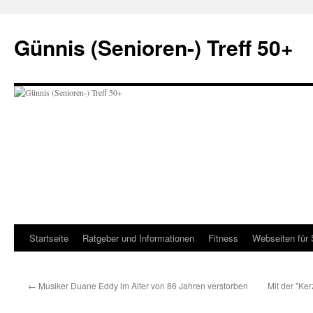
Zum
Inhalt
Günnis (Senioren-) Treff 50+
springen
Startseite
Ratgeber und Informationen
Fitness
Webseiten für 
←
Musiker Duane Eddy im Alter von 86 Jahren verstorben
Mit der "Ke