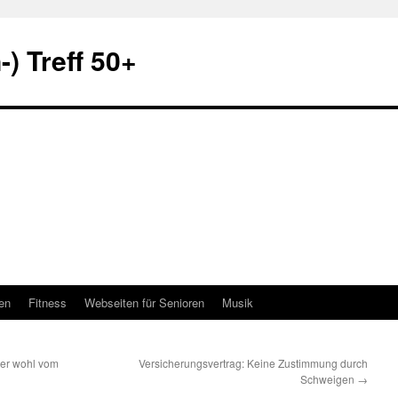
) Treff 50+
en
Fitness
Webseiten für Senioren
Musik
der wohl vom
Versicherungsvertrag: Keine Zustimmung durch
Schweigen
→