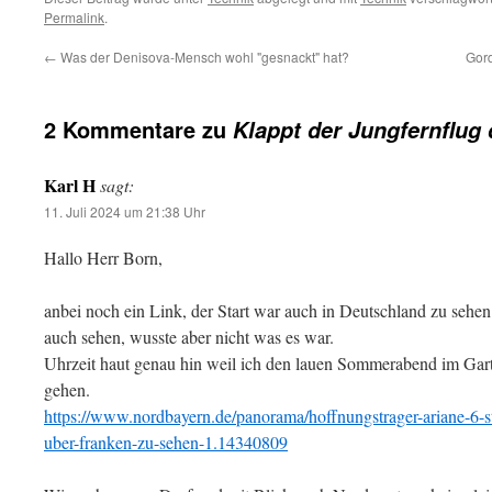
Permalink
.
←
Was der Denisova-Mensch wohl "gesnackt" hat?
Gord
2 Kommentare zu
Klappt der Jungfernflug 
Karl H
sagt:
11. Juli 2024 um 21:38 Uhr
Hallo Herr Born,
anbei noch ein Link, der Start war auch in Deutschland zu sehe
auch sehen, wusste aber nicht was es war.
Uhrzeit haut genau hin weil ich den lauen Sommerabend im Gart
gehen.
https://www.nordbayern.de/panorama/hoffnungstrager-ariane-6-st
uber-franken-zu-sehen-1.14340809