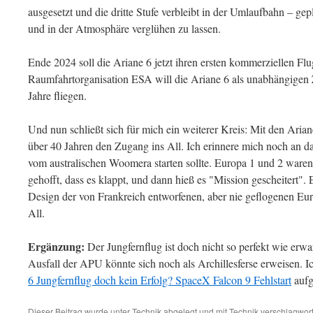
ausgesetzt und die dritte Stufe verbleibt in der Umlaufbahn – ge
und in der Atmosphäre verglühen zu lassen.
Ende 2024 soll die Ariane 6 jetzt ihren ersten kommerziellen Fl
Raumfahrtorganisation ESA will die Ariane 6 als unabhängigen 
Jahre fliegen.
Und nun schließt sich für mich ein weiterer Kreis: Mit den Arian
über 40 Jahren den Zugang ins All. Ich erinnere mich noch an d
vom australischen Woomera starten sollte. Europa 1 und 2 waren
gehofft, dass es klappt, und dann hieß es "Mission gescheitert". 
Design der von Frankreich entworfenen, aber nie geflogenen Europ
All.
Ergänzung:
Der Jungfernflug ist doch nicht so perfekt wie erwa
Ausfall der APU könnte sich noch als Archillesferse erweisen. 
6 Jungfernflug doch kein Erfolg? SpaceX Falcon 9 Fehlstart
aufg
Dieser Beitrag wurde unter
Technik
abgelegt und mit
Technik
verschlagwort