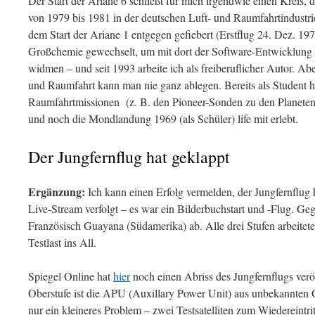
Der Start der Ariane 6 schließt für mich irgendwie einen Kreis, 
von 1979 bis 1981 in der deutschen Luft- und Raumfahrtindustrie 
dem Start der Ariane 1 entgegen gefiebert (Erstflug 24. Dez. 197
Großchemie gewechselt, um mit dort der Software-Entwicklung
widmen – und seit 1993 arbeite ich als freiberuflicher Autor. Ab
und Raumfahrt kann man nie ganz ablegen. Bereits als Student 
Raumfahrtmissionen (z. B. den Pioneer-Sonden zu den Planeten J
und noch die Mondlandung 1969 (als Schüler) life mit erlebt.
Der Jungfernflug hat geklappt
Ergänzung:
Ich kann einen Erfolg vermelden, der Jungfernflug 
Live-Stream verfolgt – es war ein Bilderbuchstart und -Flug. Ge
Französisch Guayana (Südamerika) ab. Alle drei Stufen arbeitet
Testlast ins All.
Spiegel Online hat
hier
noch einen Abriss des Jungfernflugs verö
Oberstufe ist die APU (Auxillary Power Unit) aus unbekannten G
nur ein kleineres Problem – zwei Testsatelliten zum Wiedereintr