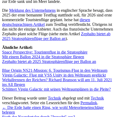
zur Erde sank und im Meer landete.
Die
Meldung des Unternehmens
in englischer Sprache besagt, dass
2025 der erste bemannte Testflug stattfinde soll, für 2026 sind erste
kommerzielle Touristenflüge geplant. heise hat
diesen
deutschsprachigen Artikel
zum Testflug veröffentlicht. Übrigens ist
das nicht der einzige Anbieter. Auch das französische Unternehmen
Zephalto plant solche Flüge (siehe mein Artikel
Zephalto bietet ab
2025 Stratosphärenflüge per Ballon an
).
Ähnliche Artikel:
Space Perspective: Touristenflug in die Stratosphäre
Mit einem Ballon 2024 in die Stratosphäre fliegen
Zephalto bietet ab 2025 Stratosphärenflüge per Ballon an
Blue Origin NS21-Mission: 6. Tourismus-Flug in den Weltraum
Virgin Galactic: Flug mit VSS Unity in den Weltraum geglückt
Weltallrennen der Reichen? Richard Branson will am 11. Juli 2021
ins All fliegen
Schlittert Virgin Galactic mit seinen Weltraumplänen in die Pleite?
Dieser Beitrag wurde unter
Technik
abgelegt und mit
Technik
verschlagwortet. Setze ein Lesezeichen für den
Permalink
.
←
Die Erde hatte einen Ring, wie wohl Meteoriteneinschläge
belegen
Starb der Neandertaler durch "Inzucht" aus?
→