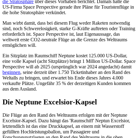
die Stratosphäre
über dieses Vorhaben berichtet. Damals hatte die
US-Firma Space Perspective gerade ihre Pläne für Touristenflüge in
die hohe Stratosphäre verkündet.
Man wirbt damit, dass bei diesem Flug weder Raketen notwendig
sind, noch Schwerelosigkeit, starke G-Kräfte auftreten oder Training
erforderlich ist. Space Perspective ist, laut Eigenaussage, das
weltweit erste CO2-neutrale Flüge an die Grenze des Weltraums
ermöglichen will.
Ein Sitzplatz im Raumschiff Neptune kostet
125.000 US-Dollar,
e
ine volle Kapsel (acht Sitzplätze) bringt 1 Million
US-Dollar. Space
Perspective will ab 2025 (ursprünglich war 2024 angedacht) damit
beginnen
, seine derzeit über 1.750 Ticketinhaber an den Rand des
Weltalls zu bringen, und erwartet bis Ende dieses Jahres 4.000
verkaufte Plätze. Ungefähr 35 % der derzeitigen Kunden kommen
aus dem Ausland.
Die Neptune Excelsior-Kapsel
Die Flüge an den Rand des Weltraums erfolgen mit der Neptune
Excelsior-Kapsel. Dazu hängt das 'Raumschiff' Neptun Excelsior,
letztendlich ist das eine Druckkapsel, an einem mit Wasserstoff
gefüllten Hochleistungsballon, um Passagiere und
Forschungsnutzlasten an den Rand des Weltraums in die oben