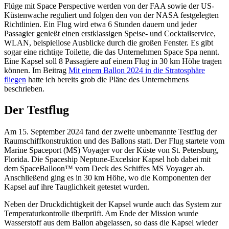
Flüge mit Space Perspective werden von der FAA sowie der US-
Küstenwache reguliert und folgen den von der NASA festgelegten
Richtlinien. Ein Flug wird etwa 6 Stunden dauern und jeder
Passagier genießt einen erstklassigen Speise- und Cocktailservice,
WLAN, beispiellose Ausblicke durch die großen Fenster. Es gibt
sogar eine richtige Toilette, die das Unternehmen Space Spa nennt.
Eine Kapsel soll 8 Passagiere auf einem Flug in 30 km Höhe tragen
können. Im Beitrag
Mit einem Ballon 2024 in die Stratosphäre
fliegen
hatte ich bereits grob die Pläne des Unternehmens
beschrieben.
Der Testflug
Am 15. September 2024 fand der zweite unbemannte Testflug der
Raumschiffkonstruktion und des Ballons statt. Der Flug startete vom
Marine Spaceport (MS) Voyager vor der Küste von St. Petersburg,
Florida. Die Spaceship Neptune-Excelsior Kapsel hob dabei mit
dem SpaceBalloon™ vom Deck des Schiffes MS Voyager ab.
Anschließend ging es in 30 km Höhe, wo die Komponenten der
Kapsel auf ihre Tauglichkeit getestet wurden.
Neben der Druckdichtigkeit der Kapsel wurde auch das System zur
Temperaturkontrolle überprüft. Am Ende der Mission wurde
Wasserstoff aus dem Ballon abgelassen, so dass die Kapsel wieder