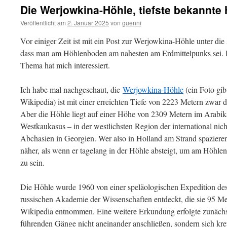
Die Werjowkina-Höhle, tiefste bekannte 
Veröffentlicht am
2. Januar 2025
von
guenni
Vor einiger Zeit ist mit ein Post zur Werjowkina-Höhle unter d
dass man am Höhlenboden am nahesten am Erdmittelpunks sei. Das
Thema hat mich interessiert.
Ich habe mal nachgeschaut, die
Werjowkina-Höhle
(ein Foto gib
Wikipedia) ist mit einer erreichten Tiefe von 2223 Metern zwar d
Aber die Höhle liegt auf einer Höhe von 2309 Metern im Arab
Westkaukasus – in der westlichsten Region der international n
Abchasien in Georgien. Wer also in Holland am Strand spazieren
näher, als wenn er tagelang in der Höhle absteigt, um am Höhle
zu sein.
Die Höhle wurde 1960 von einer speläologischen Expedition des
russischen Akademie der Wissenschaften entdeckt, die sie 95 Met
Wikipedia entnommen. Eine weitere Erkundung erfolgte zunächst 
führenden Gänge nicht aneinander anschließen, sondern sich kr