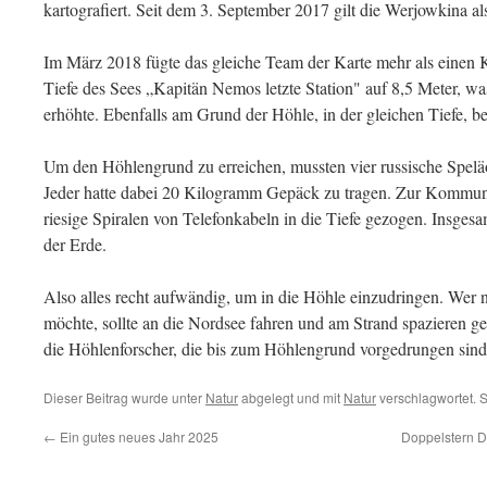
kartografiert. Seit dem 3. September 2017 gilt die Werjowkina als
Im März 2018 fügte das gleiche Team der Karte mehr als einen 
Tiefe des Sees „Kapitän Nemos letzte Station" auf 8,5 Meter, wa
erhöhte. Ebenfalls am Grund der Höhle, in der gleichen Tiefe, be
Um den Höhlengrund zu erreichen, mussten vier russische Speläo
Jeder hatte dabei 20 Kilogramm Gepäck zu tragen. Zur Kommun
riesige Spiralen von Telefonkabeln in die Tiefe gezogen. Insgesa
der Erde.
Also alles recht aufwändig, um in die Höhle einzudringen. Wer
möchte, sollte an die Nordsee fahren und am Strand spazieren ge
die Höhlenforscher, die bis zum Höhlengrund vorgedrungen sind
Dieser Beitrag wurde unter
Natur
abgelegt und mit
Natur
verschlagwortet. 
←
Ein gutes neues Jahr 2025
Doppelstern D