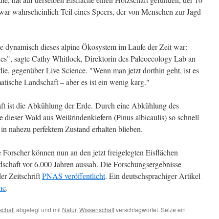
t war wahrscheinlich Teil eines Speers, der von Menschen zur Jagd
e dynamisch dieses alpine Ökosystem im Laufe der Zeit war:
 es", sagte Cathy Whitlock, Direktorin des Paleoecology Lab an
e, gegenüber Live Science. "Wenn man jetzt dorthin geht, ist es
atische Landschaft – aber es ist ein wenig karg."
aft ist die Abkühlung der Erde. Durch eine Abkühlung des
 dieser Wald aus Weißrindenkiefern (Pinus albicaulis) so schnell
 in nahezu perfektem Zustand erhalten blieben.
 Forscher können nun an den jetzt freigelegten Eisflächen
schaft vor 6.000 Jahren aussah. Die Forschungsergebnisse
r Zeitschrift
PNAS veröffentlicht
. Ein deutschsprachiger Artikel
ne
.
chaft
abgelegt und mit
Natur
,
Wissenschaft
verschlagwortet. Setze ein