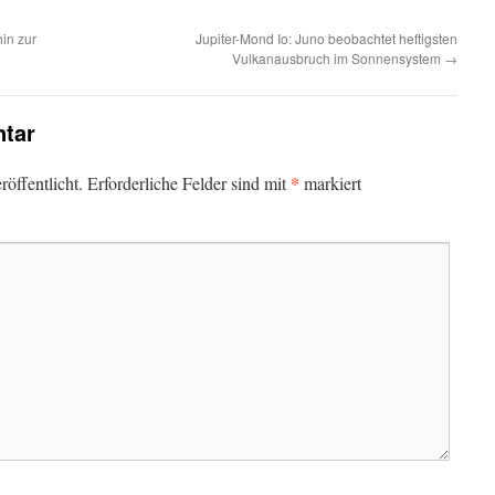
in zur
Jupiter-Mond Io: Juno beobachtet heftigsten
Vulkanausbruch im Sonnensystem
→
tar
*
öffentlicht.
Erforderliche Felder sind mit
markiert