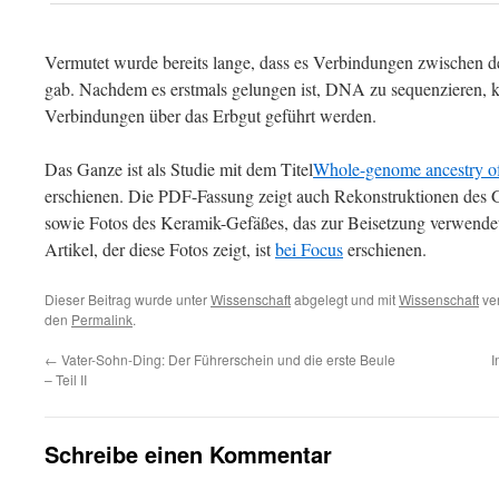
Vermutet wurde bereits lange, dass es Verbindungen zwischen d
gab. Nachdem es erstmals gelungen ist, DNA zu sequenzieren, 
Verbindungen über das Erbgut geführt werden.
Das Ganze ist als Studie mit dem Titel
Whole-genome ancestry o
erschienen. Die PDF-Fassung zeigt auch Rekonstruktionen des G
sowie Fotos des Keramik-Gefäßes, das zur Beisetzung verwende
Artikel, der diese Fotos zeigt, ist
bei Focus
erschienen.
Dieser Beitrag wurde unter
Wissenschaft
abgelegt und mit
Wissenschaft
ver
den
Permalink
.
←
Vater-Sohn-Ding: Der Führerschein und die erste Beule
I
– Teil II
Schreibe einen Kommentar