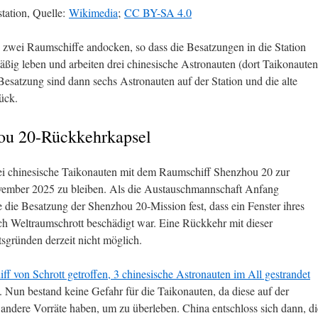
tation, Quelle:
Wikimedia
;
CC BY-SA 4.0
 zwei Raumschiffe andocken, so dass die Besatzungen in die Station
ig leben und arbeiten drei chinesische Astronauten (dort Taikonauten
esatzung sind dann sechs Astronauten auf der Station und die alte
ück.
ou 20-Rückkehrkapsel
ei chinesische Taikonauten mit dem Raumschiff Shenzhou 20 zur
vember 2025 zu bleiben. Als die Austauschmannschaft Anfang
e die Besatzung der Shenzhou 20-Mission fest, dass ein Fenster ihres
h Weltraumschrott beschädigt war. Eine Rückkehr mit dieser
tsgründen derzeit nicht möglich.
f von Schrott getroffen, 3 chinesische Astronauten im All gestrandet
. Nun bestand keine Gefahr für die Taikonauten, da diese auf der
 andere Vorräte haben, um zu überleben. China entschloss sich dann, di