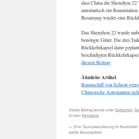
dass China die Shenzhou 22 "
automatisch zur Raumstation 
Besatzung wieder eine Rückk
Das Shenzhou 22 wurde unbema
benötigte Güter. Die drei T
Rückkehrkapsel dann geplant
beschädigten Rückkehrkapsel s
diesem Beitrag
.
Ähnliche Artikel
Raumschiff von Schrott getro
Chinesische Astronauten sich
Dieser Beitrag wurde unter
Sicherheit
,
Te
für den
Permalink
.
←
Eine Taunuswanderung im November:
weiße Baumspitzen