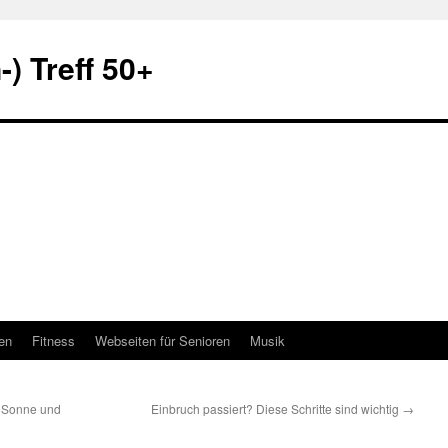
) Treff 50+
en
Fitness
Webseiten für Senioren
Musik
 Sonne und
Einbruch passiert? Diese Schritte sind wichtig
→