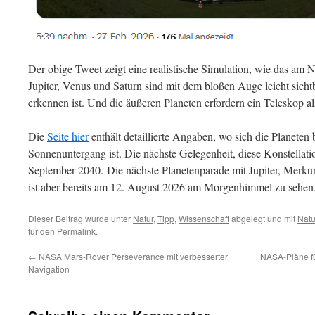
Der obige Tweet zeigt eine realistische Simulation, wie das am
Jupiter, Venus und Saturn sind mit dem bloßen Auge leicht sich
erkennen ist. Und die äußeren Planeten erfordern ein Teleskop als
Die
Seite hier
enthält detaillierte Angaben, wo sich die Planete
Sonnenuntergang ist. Die nächste Gelegenheit, diese Konstellati
September 2040. Die nächste Planetenparade mit Jupiter, Merku
ist aber bereits am 12. August 2026 am Morgenhimmel zu sehen
Dieser Beitrag wurde unter
Natur
,
Tipp
,
Wissenschaft
abgelegt und mit
Natu
für den
Permalink
.
←
NASA Mars-Rover Perseverance mit verbesserter
NASA-Pläne fü
Navigation