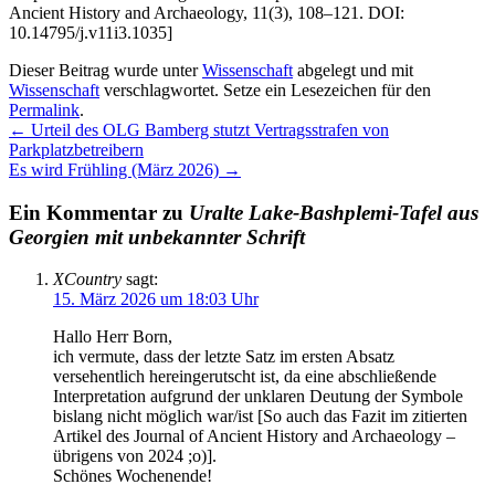
Ancient History and Archaeology, 11(3), 108–121. DOI:
10.14795/j.v11i3.1035]
Dieser Beitrag wurde unter
Wissenschaft
abgelegt und mit
Wissenschaft
verschlagwortet. Setze ein Lesezeichen für den
Permalink
.
←
Urteil des OLG Bamberg stutzt Vertragsstrafen von
Parkplatzbetreibern
Es wird Frühling (März 2026)
→
Ein Kommentar zu
Uralte Lake-Bashplemi-Tafel aus
Georgien mit unbekannter Schrift
XCountry
sagt:
15. März 2026 um 18:03 Uhr
Hallo Herr Born,
ich vermute, dass der letzte Satz im ersten Absatz
versehentlich hereingerutscht ist, da eine abschließende
Interpretation aufgrund der unklaren Deutung der Symbole
bislang nicht möglich war/ist [So auch das Fazit im zitierten
Artikel des Journal of Ancient History and Archaeology –
übrigens von 2024 ;o)].
Schönes Wochenende!