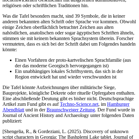
religiösen oder schriftlichen Traditionen hin.
Was die Tafel besonders macht, sind 39 Symbole, die in keiner
anderen bekannten alten Schrift oder Sprache vor kommen. Obwohl
einige Zeichen oberflächlich betrachtet Zeichen aus alten
nahöstlichen, anatolischen oder sogar ägyptischen Schriften ähneln,
stimmen sie mit keinem bekannten Sprachsystem überein. Forscher
vermuteten, dass es sich bei der Schrift dabei um Folgendes handeln
könnte:
Einen Vorfahren der proto-kartvelischen Sprachfamilie (aus
der das moderne Georgisch hervorgegangen ist)
Ein unabhängiges lokales Schriftsystem, das sich in der
Region entwickelt hat und wieder verschwunden ist
Die Tafel könnte Aufzeichnungen über militärische Siege,
Bauprojekte, königliche Dekrete oder rituelle Opfergaben enthalten.
Eine abschließende Deutung gibt es bisher nicht. Deutschsprachige
Artikel zum Fund gibt es auf
Techno-Science.net
, im
Hamburger
Abendblatt
und in der
Braunschweiger Zeitung
. Der Fund wurde in
Journal of Ancient History and Archaeology unter folgenden Daten
publiziert:
[Shengelia, R., & Gordeziani, L. (2025). Discovery of unknown
script characters in Georgia: The Bashplemi Lake tablet. Journal of