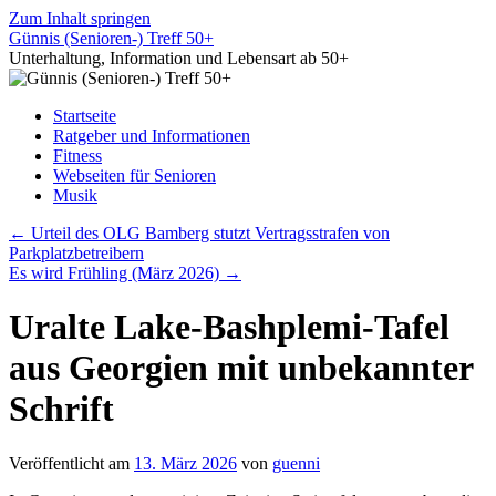
Zum Inhalt springen
Günnis (Senioren-) Treff 50+
Unterhaltung, Information und Lebensart ab 50+
Startseite
Ratgeber und Informationen
Fitness
Webseiten für Senioren
Musik
←
Urteil des OLG Bamberg stutzt Vertragsstrafen von
Parkplatzbetreibern
Es wird Frühling (März 2026)
→
Uralte Lake-Bashplemi-Tafel
aus Georgien mit unbekannter
Schrift
Veröffentlicht am
13. März 2026
von
guenni