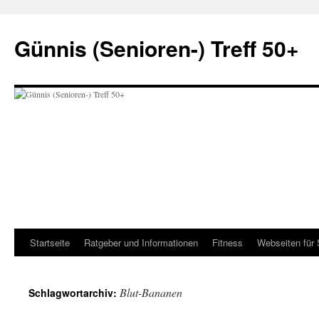
Zum
Inhalt
Günnis (Senioren-) Treff 50+
springen
Startseite
Ratgeber und Informationen
Fitness
Webseiten für 
Blut-Bananen
Schlagwortarchiv: