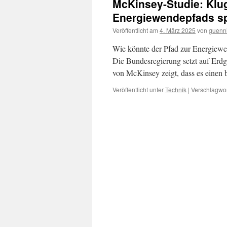
McKinsey-Studie: Klu
Energiewendepfads sp
Veröffentlicht am
4. März 2025
von
guenn
Wie könnte der Pfad zur Energiewen
Die Bundesregierung setzt auf Erdg
von McKinsey zeigt, dass es einen
Veröffentlicht unter
Technik
|
Verschlagwor