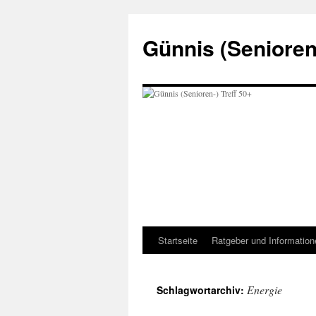
Zum
Inhalt
Günnis (Senioren-
springen
Startseite
Ratgeber und Information
Energie
Schlagwortarchiv: