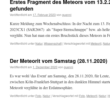
Erstes Fragment des Meteors vom 13.2.2
gefunden
Veröffentlicht am
17. Februar 2023
von
guenni
Kurze Meldung zum Wochenabschluss: In der Nacht zum 13. Febr
2023CX1 (SAR2667) als "Super-Sternschnuppe" bzw. als helle
verglüht. Nun hat man ein erstes Bruchstück dieses Meteors in F
Veröffentlicht unter
Natur
,
Wissenschaft
|
Verschlagwortet mit
Meteorit
,
Natu
Der Meteorit vom Samstag (28.11.2020)
Veröffentlicht am
1. Dezember 2020
von
guenni
Es war wohl 'das Event' am Samstag, den 28.11.2020, für Leute
zwischen Köln-Frankfurt-Stuttgart in den dunklen Himmel starrt
Meteorit verglühte in der Erdatmosphäre.
Veröffentlicht unter
Foto
,
Natur
|
Verschlagwortet mit
Foto
,
Meteorit
,
Natur
|
K