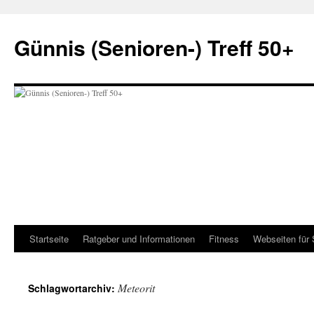
Zum
Inhalt
Günnis (Senioren-) Treff 50+
springen
Startseite
Ratgeber und Informationen
Fitness
Webseiten für 
Meteorit
Schlagwortarchiv: