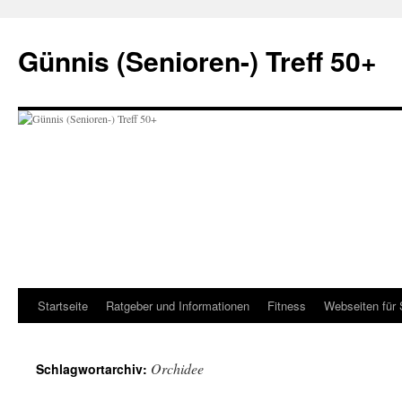
Zum
Inhalt
Günnis (Senioren-) Treff 50+
springen
Startseite
Ratgeber und Informationen
Fitness
Webseiten für 
Orchidee
Schlagwortarchiv: