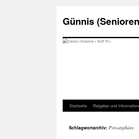
Zum
Inhalt
Günnis (Senioren-
springen
Startseite
Ratgeber und Information
Privatsphäre
Schlagwortarchiv: